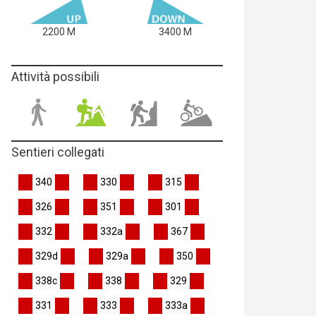
2200 M
3400 M
Attività possibili
Sentieri collegati
340
330
315
326
351
301
332
332a
367
329d
329a
350
338c
338
329
331
333
333a