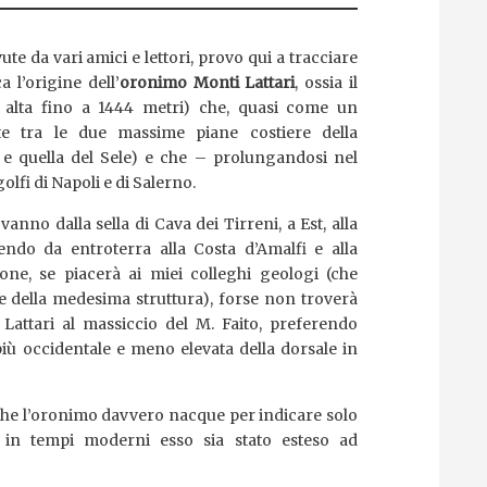
te da vari amici e lettori, provo qui a tracciare
 l’origine dell’
oronimo Monti Lattari
, ossia il
alta fino a 1444 metri) che, quasi come un
te tra le due massime piane costiere della
e quella del Sele) e che – prolungandosi nel
lfi di Napoli e di Salerno.
vanno dalla sella di Cava dei Tirreni, a Est, alla
ndo da entroterra alla Costa d’Amalfi e alla
one, se piacerà ai miei colleghi geologi (che
 della medesima struttura), forse non troverà
Lattari al massiccio del M. Faito, preferendo
più occidentale e meno elevata della dorsale in
he l’oronimo davvero nacque per indicare solo
 in tempi moderni esso sia stato esteso ad