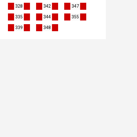
328
342
347
335
344
355
339
348