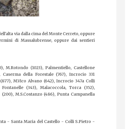
ll'alta via dalla cima del Monte Cerreto, oppure
ermini di Massalubrense, oppure dai sentieri
), M.Rotondo (1023), Palmentiello, Castellone
, Caserma della Forestale (767), Incrocio 331
(877), M.Vico Alvano (642), Incrocio 347a Colli
i Fontanelle (343), Malacoccola, Torca (352),
(200), M.S.Costanzo (486), Punta Campanella
nta
Santa Maria del Castello
Colli S.Pietro