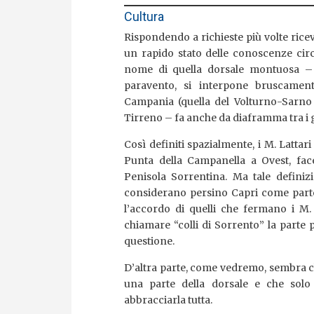
Cultura
Rispondendo a richieste più volte ricevu
un rapido stato delle conoscenze circa
nome di quella dorsale montuosa – 
paravento, si interpone bruscamen
Campania (quella del Volturno-Sarno 
Tirreno – fa anche da diaframma tra i go
Così definiti spazialmente, i M. Lattari 
Punta della Campanella a Ovest, face
Penisola Sorrentina. Ma tale definizi
considerano persino Capri come parte
l’accordo di quelli che fermano i M. 
chiamare “colli di Sorrento” la parte 
questione.
D’altra parte, come vedremo, sembra c
una parte della dorsale e che solo
abbracciarla tutta.