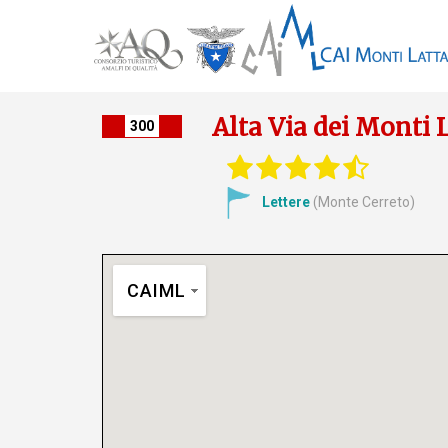
Alta Via dei Monti 
300
Lettere
(Monte Cerreto)
CAIML