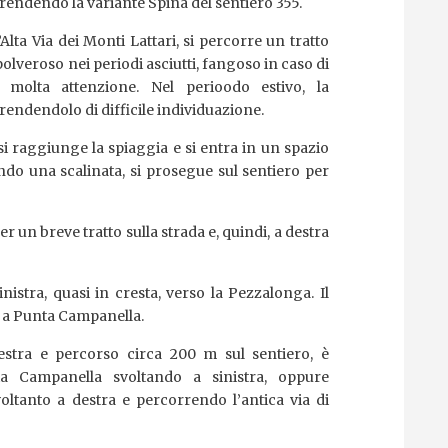
ndendo la variante Spina del sentiero 355.
Alta Via dei Monti Lattari, si percorre un tratto
olveroso nei periodi asciutti, fangoso in caso di
molta attenzione. Nel perioodo estivo, la
rendendolo di difficile individuazione.
i raggiunge la spiaggia e si entra in un spazio
ando una scalinata, si prosegue sul sentiero per
r un breve tratto sulla strada e, quindi, a destra
inistra, quasi in cresta, verso la Pezzalonga. Il
o a Punta Campanella.
stra e percorso circa 200 m sul sentiero, è
ta Campanella svoltando a sinistra, oppure
ltanto a destra e percorrendo l’antica via di