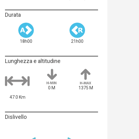
Durata
18h00
21h00
Lunghezza e altitudine
0 M
1375 M
47.0 Km
Dislivello