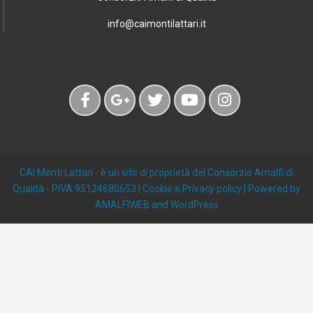
info@caimontilattari.it
CAI Monti Lattari
- è un sito di proprietà del Consorzio Amalfi di
Qualità - PIVA 95124680653 |
Cookie e Privacy policy
| Powered by
AMALFIWEB
and
WordPress