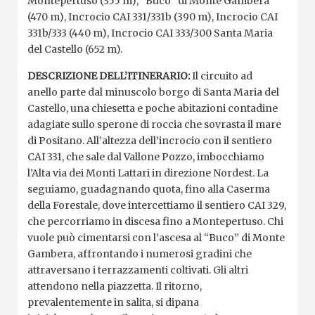
Montepertuso (355 m), “Buco” di Monte Gambera
(470 m), Incrocio CAI 331/331b (390 m), Incrocio CAI
331b/333 (440 m), Incrocio CAI 333/300 Santa Maria
del Castello (652 m).
DESCRIZIONE DELL’ITINERARIO:
Il circuito ad
anello parte dal minuscolo borgo di Santa Maria del
Castello, una chiesetta e poche abitazioni contadine
adagiate sullo sperone di roccia che sovrasta il mare
di Positano. All’altezza dell’incrocio con il sentiero
CAI 331, che sale dal Vallone Pozzo, imbocchiamo
l’Alta via dei Monti Lattari in direzione Nordest. La
seguiamo, guadagnando quota, fino alla Caserma
della Forestale, dove intercettiamo il sentiero CAI 329,
che percorriamo in discesa fino a Montepertuso. Chi
vuole può cimentarsi con l’ascesa al “Buco” di Monte
Gambera, affrontando i numerosi gradini che
attraversano i terrazzamenti coltivati. Gli altri
attendono nella piazzetta. Il ritorno,
prevalentemente in salita, si dipana