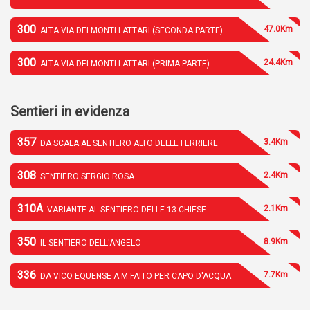
300
47.0Km
ALTA VIA DEI MONTI LATTARI (SECONDA PARTE)
300
24.4Km
ALTA VIA DEI MONTI LATTARI (PRIMA PARTE)
Sentieri in evidenza
357
3.4Km
DA SCALA AL SENTIERO ALTO DELLE FERRIERE
308
2.4Km
SENTIERO SERGIO ROSA
310A
2.1Km
VARIANTE AL SENTIERO DELLE 13 CHIESE
350
8.9Km
IL SENTIERO DELL'ANGELO
336
7.7Km
DA VICO EQUENSE A M.FAITO PER CAPO D'ACQUA