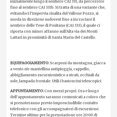
inizialmente lungo il sentiero CAI 331, da percorrere
fino al sentiero CAI 331b. Si tratta di una variante che,
evitandoci l’impervia risalita del Vallone Pozzo, si
snoda in direzione sudovest fino a incrociare il
sentiero delle Tese di Positano (CAI 333), il quale ci
riporta con minor affanno sull’Alta via dei Monti
Lattari in prossimità di Santa Maria del Castello.
EQUIPAGGIAMENTO:
Scarponi da montagna, giacca
a vento e/o mantellina antipioggia, cappello,
abbigliamento escursionistico a strati, occhiali da
sole, lampada frontale. Utili i bastoncini telescopici.
APPUNTAMENTO:
Con mezzi propri. Ora e luogo
dell’appuntamento saranno comunicati a coloro che
si prenoteranno previo imprescindibile contatto
telefonico con gli accompagnatori di escursione.
Termine ultimo per la prenotazione ore 20:00 di