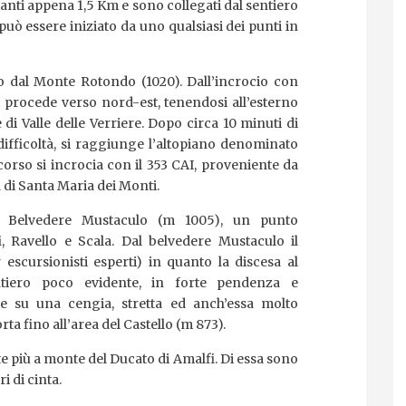
tanti appena 1,5 Km e sono collegati dal sentiero
uò essere iniziato da uno qualsiasi dei punti in
o dal Monte Rotondo (1020). Dall’incrocio con
 si procede verso nord-est, tenendosi all’esterno
 di Valle delle Verriere. Dopo circa 10 minuti di
fficoltà, si raggiunge l’altopiano denominato
corso si incrocia con il 353 CAI, proveniente da
 di Santa Maria dei Monti.
 al Belvedere Mustaculo (m 1005), un punto
Ravello e Scala. Dal belvedere Mustaculo il
 escursionisti esperti) in quanto la discesa al
ntiero poco evidente, in forte pendenza e
e su una cengia, stretta ed anch’essa molto
rta fino all’area del Castello (m 873).
te più a monte del Ducato di Amalfi. Di essa sono
ri di cinta.