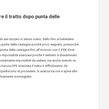
e il tratto dopo punta delle
a san lazzaro in senso orario. Bello fino al belvedere
 a punta delle castagne poiché poco segnato, pressoché
unta delle castagne fino all’incrocio con il 359( dove
uasi impossibile avanzare poiché il sentiero è disseminato
o ovviamente impossibili da vedere, ma anche avendo un
traccia GPS scaricata il tratto è difficilissimo da
mpediscono di procedere. Si avanza tra rovi e spine alte
. Vivamente sconsigliato.