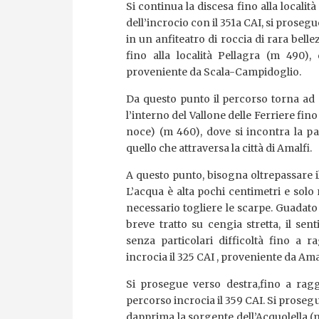
Si continua la discesa fino alla localit
dell’incrocio con il 351a CAI, si prose
in un anfiteatro di roccia di rara belle
fino alla località Pellagra (m 490),
proveniente da Scala-Campidoglio.
Da questo punto il percorso torna ad e
l’interno del Vallone delle Ferriere fino 
noce) (m 460), dove si incontra la pa
quello che attraversa la città di Amalfi.
A questo punto, bisogna oltrepassare i
L’acqua è alta pochi centimetri e sol
necessario togliere le scarpe. Guadato
breve tratto su cengia stretta, il s
senza particolari difficoltà fino a 
incrocia il 325 CAI , proveniente da Ama
Si prosegue verso destra,fino a ragg
percorso incrocia il 359 CAI. Si pros
dapprima la sorgente dell’Acquolella (