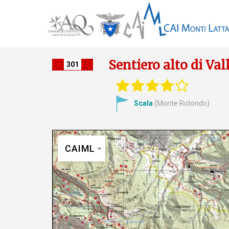
Sentiero alto di Vall
301
Scala
(Monte Rotondo)
CAIML