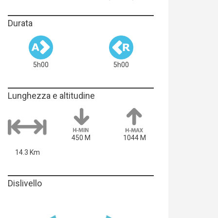
Durata
5h00
5h00
Lunghezza e altitudine
450 M
1044 M
14.3 Km
Dislivello