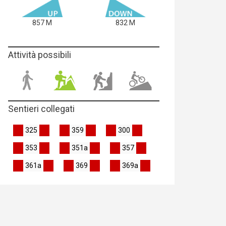
857 M
832 M
Attività possibili
Sentieri collegati
325
359
300
353
351a
357
361a
369
369a