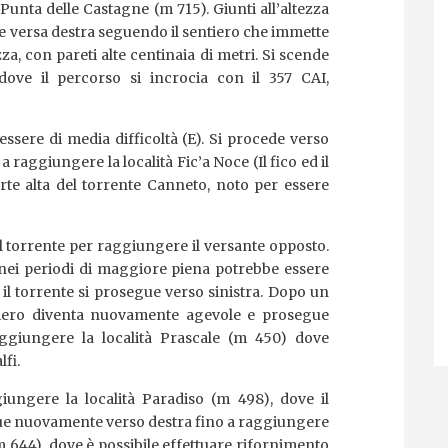
à Punta delle Castagne (m 715). Giunti all’altezza
gue versa destra seguendo il sentiero che immette
zza, con pareti alte centinaia di metri. Si scende
 dove il percorso si incrocia con il 357 CAI,
ssere di media difficoltà (E). Si procede verso
a raggiungere la località Fic’a Noce (Il fico ed il
rte alta del torrente Canneto, noto per essere
l torrente per raggiungere il versante opposto.
o nei periodi di maggiore piena potrebbe essere
 il torrente si prosegue verso sinistra. Dopo un
entiero diventa nuovamente agevole e prosegue
raggiungere la località Prascale (m 450) dove
lfi.
iungere la località Paradiso (m 498), dove il
egue nuovamente verso destra fino a raggiungere
m 644), dove è possibile effettuare rifornimento