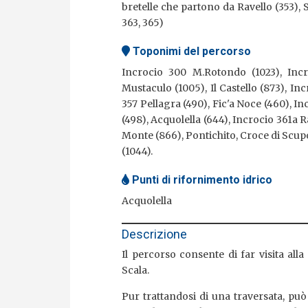
bretelle che partono da Ravello (353), S
363, 365)
Toponimi del percorso
Incrocio 300 M.Rotondo (1023), Incr
Mustaculo (1005), Il Castello (873), In
357 Pellagra (490), Fic'a Noce (460), I
(498), Acquolella (644), Incrocio 361a R
Monte (866), Pontichito, Croce di Scu
(1044).
Punti di rifornimento idrico
Acquolella
Descrizione
Il percorso consente di far visita alla
Scala.
Pur trattandosi di una traversata, può