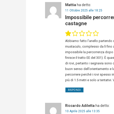
Mattia
ha detto:
11 Ottobre 2025 alle 18:25
Impossibile percorrer
castagne
Abbiamo fatto l’anello partendo d
mustaculo, complesso da lì fino
impossibile la percorrenza dopo p
finisce il tratto EE del 301). È q
di rovi, pertanto i segnavia son
buon senso dell’orientamento e la 
percorrere perché i rovi spesso i
più di 1.5 metri e solo a tentativi
RISPONDI
Riccardo Adiletta
ha detto:
10 Aprile 2025 alle 13:35