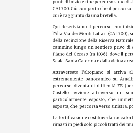
punti di inizio e fine percorso sono dis
CAI 300. Ciò comporta che il percorso p
cui è raggiunto da una bretella.
Qui descriviamo il percorso con inizi
l’Alta Via dei Monti Lattari (CAI 300),
della recinzione della Riserva Naturale
cammino lungo un sentiero privo di di
Piano del Ceraso (m 1036), dove il per
Scala-Santa Caterina e dalla vicina area
Attraversato l’altopiano si arriva
estremamente panoramico su Amalfi, 
percorso diventa di difficoltà EE (per
Castello avviene attraverso un se
particolarmente esposto, che immett
esposta, che, percorsa verso sinistra, po
La fortificazione costituiva la roccafor
rimasti in piedi solo piccoli tratti dei mu