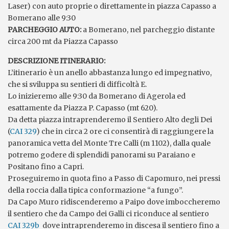
Laser) con auto proprie o direttamente in piazza Capasso a
Bomerano alle 9:30
PARCHEGGIO AUTO:
a Bomerano, nel parcheggio distante
circa 200 mt da Piazza Capasso
DESCRIZIONE ITINERARIO:
L’itinerario è un anello abbastanza lungo ed impegnativo,
che si sviluppa su sentieri di difficoltà E.
Lo inizieremo alle 9:30 da Bomerano di Agerola ed
esattamente da Piazza P. Capasso (mt 620).
Da detta piazza intraprenderemo il Sentiero Alto degli Dei
(
CAI 329
) che in circa 2 ore ci consentirà di raggiungere la
panoramica vetta del Monte Tre Calli (m 1102), dalla quale
potremo godere di splendidi panorami su Paraiano e
Positano fino a Capri.
Proseguiremo in quota fino a Passo di Capomuro, nei pressi
della roccia dalla tipica conformazione “a fungo”.
Da Capo Muro ridiscenderemo a Paipo dove imboccheremo
il sentiero che da Campo dei Galli ci riconduce al sentiero
CAI 329b
dove intraprenderemo in discesa il sentiero fino a