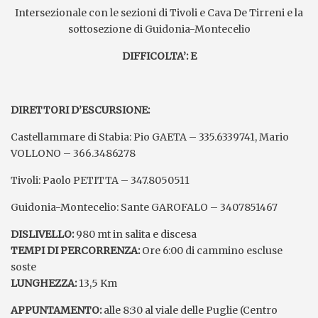
Intersezionale con le sezioni di Tivoli e Cava De Tirreni e la
sottosezione di Guidonia-Montecelio
DIFFICOLTA’: E
DIRETTORI D’ESCURSIONE:
Castellammare di Stabia: Pio GAETA – 335.6339741, Mario
VOLLONO – 366.3486278
Tivoli: Paolo PETITTA – 347.8050511
Guidonia-Montecelio: Sante GAROFALO – 3407851467
DISLIVELLO:
980 mt in salita e discesa
TEMPI DI PERCORRENZA:
Ore 6:00 di cammino escluse
soste
LUNGHEZZA:
13,5 Km
APPUNTAMENTO:
alle 8:30 al viale delle Puglie (Centro