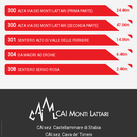
300
24.4Km
ALTA VIA DEI MONTI LATTARI (PRIMA PARTE)
300
47.0Km
ALTA VIA DEI MONTI LATTARI (SECONDA PARTE)
301
14.3Km
SENTIERO ALTO DI VALLE DELLE FERRIERE
304
6.4Km
DA MAIORI AD ERCHIE
308
2.4Km
SENTIERO SERGIO ROSA
CAI sez. Castellammare di Stabia
CAI sez. Cava de' Tirreni