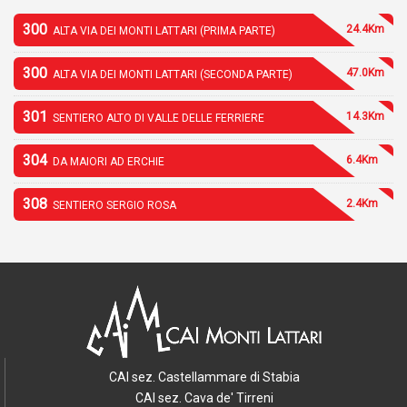
300
24.4Km
ALTA VIA DEI MONTI LATTARI (PRIMA PARTE)
300
47.0Km
ALTA VIA DEI MONTI LATTARI (SECONDA PARTE)
301
14.3Km
SENTIERO ALTO DI VALLE DELLE FERRIERE
304
6.4Km
DA MAIORI AD ERCHIE
308
2.4Km
SENTIERO SERGIO ROSA
CAI sez. Castellammare di Stabia
CAI sez. Cava de' Tirreni