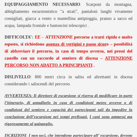
EQUIPAGGIAMENTO NECESSARIO
: Scarponi da montagna,
abbigliamento escursionistico “a strati”, pantaloni lunghi vivamente
consigliati, giacca a vento o mantellina antipioggia, pranzo a sacco ed
acqua, lampada frontale e bastoncini telescopici .
DIFFICOLTA’:
EE
–
ATTENZIONE percorso a tratti ripido e molto
esposto, si richiedono
assenza di vertigini e passo sicur
o – possibilità
di abbreviare il percorso, in caso di tempo avverso, nei pressi del
castello con un raccordo al sentiero di discesa –
ATTENZIONE
PERCORSO NON ADATTO A PRINCIPIANTI
.
DISLIVELLO
: 800 metri circa in salita ed altrettanti in discesa
considerando i saliscendi del percorso.
AVVERTENZA: Il direttore di escursione si riserva di modificare in parte
l’itinerario, di annullarlo in caso di condizioni meteo avverse o di
condizioni del sentiero e capacità dei partecipanti tali da impedire la
conclusione dell’escursione nei tempi prefissati.
I cani sono ammessi ma
rigorosamente al guinzaglio.
ISCRIZIONI
:
I non soci, che intendono partecipare all’ escursione, devono