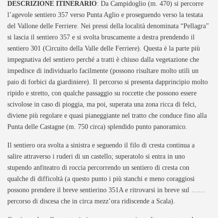
DESCRIZIONE ITINERARIO
: Da Campidoglio (m. 470) si percorre
l’agevole sentiero 357 verso Punta Aglio e proseguendo verso la testata
del Vallone delle Ferriere. Nei pressi della località denominata “Pellagra”
si lascia il sentiero 357 e si svolta bruscamente a destra prendendo il
sentiero 301 (Circuito della Valle delle Ferriere). Questa è la parte più
impegnativa del sentiero perché a tratti è chiuso dalla vegetazione che
impedisce di individuarlo facilmente (possono risultare molto utili un
paio di forbici da giardiniere). Il percorso si presenta dapprincipio molto
ripido e stretto, con qualche passaggio su roccette che possono essere
scivolose in caso di pioggia, ma poi, superata una zona ricca di felci,
diviene più regolare e quasi pianeggiante nel tratto che conduce fino alla
Punta delle Castagne (m. 750 circa) splendido punto panoramico.
Il sentiero ora svolta a sinistra e seguendo il filo di cresta continua a
salire attraverso i ruderi di un castello; superatolo si entra in uno
stupendo anfiteatro di roccia percorrendo un sentiero di cresta con
qualche di difficoltà (a questo punto i più stanchi e meno coraggiosi
possono prendere il breve sentierino 351A e ritrovarsi in breve sul ……
percorso di discesa che in circa mezz’ora ridiscende a Scala).