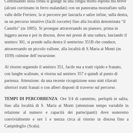
Continuando sulla cresta si giunge su una cengia molto esposta ma breve
(alcuni corrimano in ferro malandati) con un panorama mozzafiato sulla
valle delle Ferriere, la si percorre per lasciarla e salire infine, sulla destra,
su un percorso intuitivo (facili roccette) fino alla località denominata “il
Castello” (m 1005). Si prosegue attraversando un pianoro, prima in
leggera ascesa e poi in discesa, dove nei pressi di una radura, lasciando il
sentiero 301, si prende sulla destra il sentierino 351B che conduce,
attraversando un piccolo vallone, alla località di S.Maria ai Monti (m.
1039) culmine dell’escursione.
Al ritorno seguendo il sentiero 351, facile ma a tratti ripido e franato,
con lunghe scalinate, si ritorna sul sentiero 357 e quindi al punto di
partenza. Attenzione: da una recente ricognizione sono stati rilavati
ulteriori tratti franati o con alberi disposti di traverso sul percorso.
TEMPI DI PERCORRENZA
: Ore 3/4 di cammino, perlopiù in salita,
fino alla località di S. Maria ai Monti (attenzione tempo variabile in
relazione al numero e capacità dei partecipanti) dove sosteremo
convivialmente e ore 1 e mezza circa al ritorno in discesa fino a
Campidoglio (Scala).