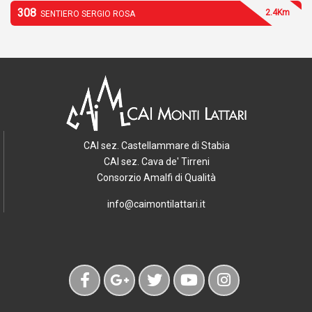
308
2.4Km
SENTIERO SERGIO ROSA
CAI sez. Castellammare di Stabia
CAI sez. Cava de' Tirreni
Consorzio Amalfi di Qualità
info@caimontilattari.it