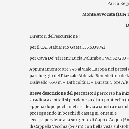
Parco Regi
Monte Avvocata (1.014 
D
Direttori dell’escursione :
per il CAI Stabia: Pio Gaeta 335.6339741
per Cava De’ Tirreni: Lucia Palumbo 349.5527203 
Appuntamento: ore 7:45 al viale Europa nei pressi d
parcheggio del Piazzale Abbazia Benedettina della
Dislivello: 650 m – Difficoltà: E – Durata: 5 ore A/
Breve descrizione del percorso:
il percorso ha ini
stradina a ciottoli si perviene su di un ponticello 
appena dopo pochi metri si devia a sinistra e si im
proseguendo in boschi di castagni, ontani e
lecci, si perviene alla sorgente di Capo d’Acqua (
di Cappella Vecchia (649 m) con bella vista sul G