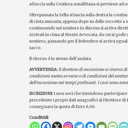
affaccia sulla Costiera Amalfitana si perviene ad 
Oltrepassata la Sella si lascia sulla destra la cont
di cinta muraria; appena dopo su delle roccette a s
continuando sul sentiero in discesa si arriva dire
Arrivati in cima al Monte Avvocata, da cui si gode
sentiero, passando per il Belvedere si arriva ugu
sacco.
Il ritorno è lo stesso dell’andata.
AVVERTENZA:
Il direttore di escursione si riserva d
condizioni meteo avverse o di condizioni del sentiero
dell’escursione nei tempi prefissati. I cani sono a
ISCRIZIONI:
I non soci che intendono partecipare 
precedente i propri dati anagrafici al Direttore di
consegnare la quota di Euro 6,00.
Condividi