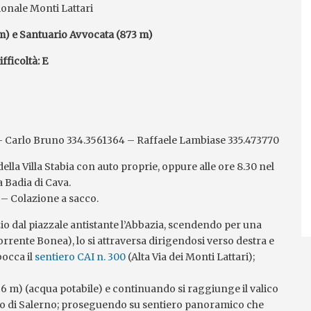
onale Monti Lattari
m) e Santuario Avvocata (873 m)
ifficoltà: E
– Carlo Bruno 334.3561364 – Raffaele Lambiase 335.473770
ella Villa Stabia con auto proprie, oppure alle ore 8.30 nel
 Badia di Cava.
R – Colazione a sacco.
zio dal piazzale antistante l’Abbazia, scendendo per una
(torrente Bonea), lo si attraversa dirigendosi verso destra e
bocca il
sentiero CAI n. 300
(Alta Via dei Monti Lattari);
566 m) (acqua potabile) e continuando si raggiunge il valico
olfo di Salerno; proseguendo su sentiero panoramico che