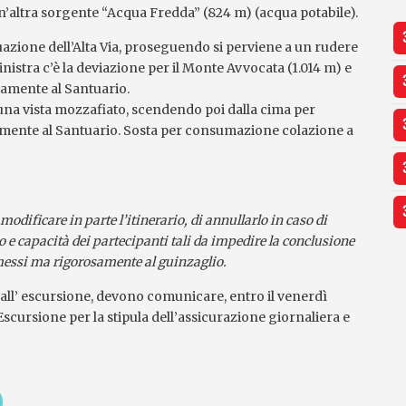
un’altra sorgente “Acqua Fredda” (824 m) (acqua potabile).
inuazione dell’Alta Via, proseguendo si perviene a un rudere
inistra c’è la deviazione per il Monte Avvocata (1.014 m) e
ttamente al Santuario.
 una vista mozzafiato, scendendo poi dalla cima per
almente al Santuario. Sosta per consumazione colazione a
i modificare in parte l’itinerario, di annullarlo in caso di
 e capacità dei partecipanti tali da impedire la conclusione
mmessi ma rigorosamente al guinzaglio.
all’ escursione, devono comunicare, entro il venerdì
 Escursione per la stipula dell’assicurazione giornaliera e