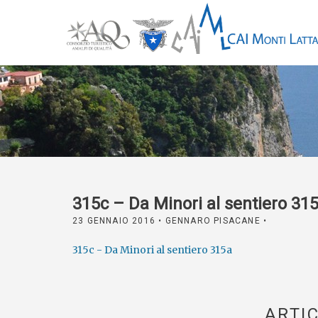
315c – Da Minori al sentiero 31
23 GENNAIO 2016
• GENNARO PISACANE •
315c - Da Minori al sentiero 315a
ARTIC