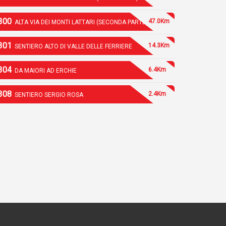
300
47.0Km
ALTA VIA DEI MONTI LATTARI (SECONDA PARTE)
301
14.3Km
SENTIERO ALTO DI VALLE DELLE FERRIERE
304
6.4Km
DA MAIORI AD ERCHIE
308
2.4Km
SENTIERO SERGIO ROSA