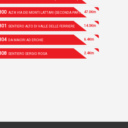
300
47.0Km
ALTA VIA DEI MONTI LATTARI (SECONDA PARTE)
301
14.3Km
SENTIERO ALTO DI VALLE DELLE FERRIERE
304
6.4Km
DA MAIORI AD ERCHIE
308
2.4Km
SENTIERO SERGIO ROSA