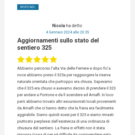
RISPONDI
Nicola
ha detto:
4 Gennaio 2024 alle 20:35
Aggiornamenti sullo stato del
sentiero 325
Abbiamo percorso l’alta Via delle Ferriere e dopo fic’a
noce abbiamo preso il 325a per raggiungere la riserva
naturale orientata che purtroppo era chiusa. Sapevamo
che il 325 era chiuso e avevamo deciso di prendere il 323
per andare a Pontone e da lì scendere ad Amalfi. In loco
però abbiamo trovato altri escursionisti locali provenienti
da Amalfi che ci hanno detto che la frana era facilmente
aggirabile. Siamo quindi scesi per il 325 e siamo rimasti
piuttosto perplessi dall’esistenza di una ordinanza di
chiusura del sentiero. La frana in effetti non è stata
rimossa (cosa di per sé difficile da comprendere visto