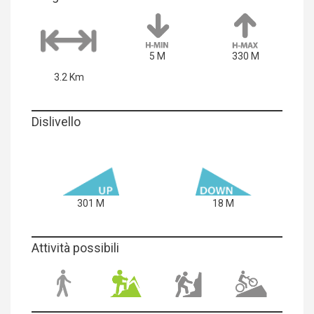
5 M
330 M
3.2 Km
Dislivello
301 M
18 M
Attività possibili