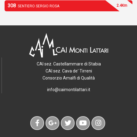
308
2.4Km
SENTIERO SERGIO ROSA
CAI sez. Castellammare di Stabia
CAI sez. Cava de' Tirreni
Consorzio Amalfi di Qualità
info@caimontilattari.it