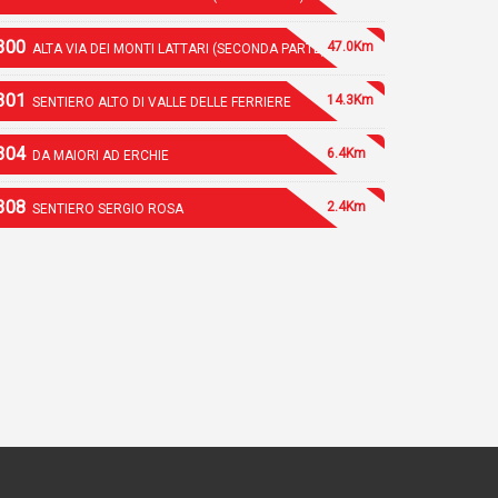
300
47.0Km
ALTA VIA DEI MONTI LATTARI (SECONDA PARTE)
301
14.3Km
SENTIERO ALTO DI VALLE DELLE FERRIERE
304
6.4Km
DA MAIORI AD ERCHIE
308
2.4Km
SENTIERO SERGIO ROSA