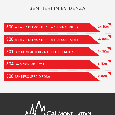
SENTIERI IN EVIDENZA
300
24.4Km
ALTA VIA DEI MONTI LATTARI (PRIMA PARTE)
300
47.0Km
ALTA VIA DEI MONTI LATTARI (SECONDA PARTE)
301
14.3Km
SENTIERO ALTO DI VALLE DELLE FERRIERE
304
6.4Km
DA MAIORI AD ERCHIE
308
2.4Km
SENTIERO SERGIO ROSA