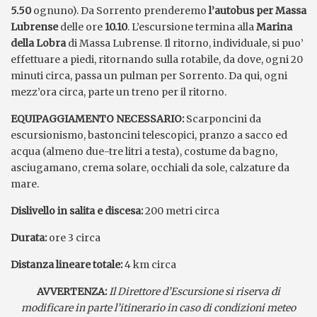
5.50
ognuno). Da Sorrento prenderemo
l’autobus per Massa
Lubrense
delle ore
10.10
. L’escursione termina alla
Marina
della Lobra
di Massa Lubrense. Il ritorno, individuale, si puo’
effettuare a piedi, ritornando sulla rotabile, da dove, ogni 20
minuti circa, passa un pulman per Sorrento. Da qui, ogni
mezz’ora circa, parte un treno per il ritorno.
EQUIPAGGIAMENTO NECESSARIO:
Scarponcini da
escursionismo, bastoncini telescopici, pranzo a sacco ed
acqua (almeno due-tre litri a testa), costume da bagno,
asciugamano, crema solare, occhiali da sole, calzature da
mare.
Dislivello in salita e discesa:
200 metri circa
Durata:
ore 3 circa
Distanza lineare totale:
4 km circa
AVVERTENZA:
I
l
Direttor
e
d’Escursione si riserva di
modificare in parte l’itinerario in caso di condizioni meteo