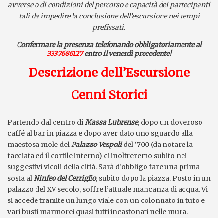
avverse o di condizioni del percorso e capacità dei partecipanti
tali da impedire la conclusione dell’escursione nei tempi
prefissati.
Confermare la presenza
telefonando
obbligatoriamente
al
3337686127
entro il venerdì precedente!
Descrizione dell’Escursione
Cenni Storici
Partendo dal centro di
Massa Lubrense
, dopo un doveroso
caffé al bar in piazza e dopo aver dato uno sguardo alla
maestosa mole del
Palazzo Vespoli
del ‘700 (da notare la
facciata ed il cortile interno) ci inoltreremo subito nei
suggestivi vicoli della città. Sarà d’obbligo fare una prima
sosta al
Ni
nfeo del Cerriglio
, subito dopo la piazza. Posto in un
palazzo del XV secolo, soffre l’attuale mancanza di acqua. Vi
si accede tramite un lungo viale con un colonnato in tufo e
vari busti marmorei quasi tutti incastonati nelle mura.