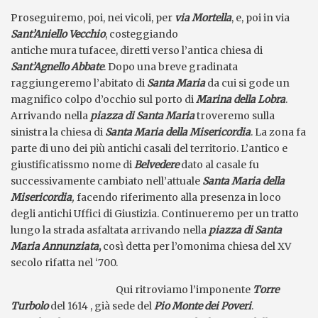
Proseguiremo, poi, nei vicoli, per
via Mortella
, e, poi in via
Sant’Aniello
Vecchio
, costeggiando
antiche mura tufacee, diretti verso l’antica chiesa di
Sant’Agnello Abbate
. Dopo una breve gradinata
raggiungeremo l’abitato di
Santa Maria
da cui si gode un
magnifico colpo d’occhio sul porto di
Marina della Lobra
.
Arrivando nella
piazza di Santa Maria
troveremo sulla
sinistra la chiesa di
Santa Maria della Misericordia
. La zona fa
parte di uno dei più antichi casali del territorio. L’antico e
giustificatissmo nome di
Belvedere
dato al casale fu
successivamente cambiato nell’attuale
Santa Maria della
Misericordia
,
facendo riferimento alla presenza in loco
degli antichi Uffici di Giustizia. Continueremo per un tratto
lungo la strada asfaltata arrivando nella
piazza di Santa
Maria Annunziata
,
così detta per l’omonima chiesa del XV
secolo rifatta nel ‘700.
Qui ritroviamo l’imponente
Torre
Turbolo
del 1614 , già sede del
Pio Mo
nte dei P
overi
.