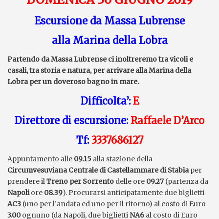
Escursione da Massa Lubrense
alla Marina della Lobra
Partendo da Massa Lubrense ci inoltreremo tra vicoli e
casali, tra storia e natura, per arrivare alla Marina della
Lobra per un doveroso bagno in mare.
Difficolt
a’
:
E
Direttor
e
di escursione
:
Raffaele D’Arco
Tf:
3337686127
Appuntamento alle
09.15
alla stazione della
Circumvesuviana
Centrale
di
Castellammare di Stabia
per
prendere il
Treno per Sorrento
delle ore
09.27
(partenza da
Napoli
ore
08.39
). Procurarsi anticipatamente due biglietti
AC3
(uno per l’andata ed uno per il ritorno) al costo di Euro
3.00
ognuno (da Napoli, due biglietti
NA6
al costo di Euro