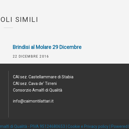
OLI SIMILI
Brindisi al Molare 29 Dicembre
22 DICEMBRE 2016
CAI sez. Castellammare di Stabia
CAI sez. Cava de' Tirreni
Consorzio Amalfi di Qualità
info@caimontilattari.it
 Amalfi di Qualità - PIVA 95124680653 |
Cookie e Privacy policy
| Powered