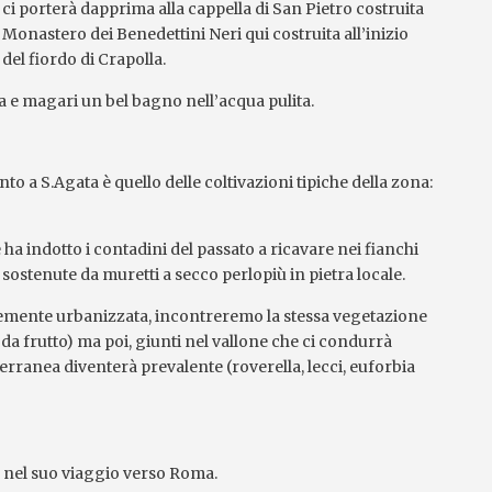
i porterà dapprima alla cappella di San Pietro costruita
Monastero dei Benedettini Neri qui costruita all’inizio
del fiordo di Crapolla.
a e magari un bel bagno nell’acqua pulita.
o a S.Agata è quello delle coltivazioni tipiche della zona:
 ha indotto i contadini del passato a ricavare nei fianchi
 sostenute da muretti a secco perlopiù in pietra locale.
rtemente urbanizzata, incontreremo la stessa vegetazione
 da frutto) ma poi, giunti nel vallone che ci condurrà
terranea diventerà prevalente (roverella, lecci, euforbia
a nel suo viaggio verso Roma.