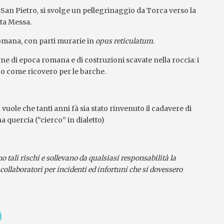
 San Pietro, si svolge un pellegrinaggio da Torca verso la
nta Messa.
a romana, con parti murarie in
opus reticulatum
.
rne di epoca romana e di costruzioni scavate nella roccia: i
uogo come ricovero per le barche.
ole che tanti anni fà sia stato rinvenuto il cadavere di
uercia (“cierco” in dialetto)
o tali rischi e sollevano da qualsiasi responsabilità la
 collaboratori per incidenti ed infortuni che si dovessero