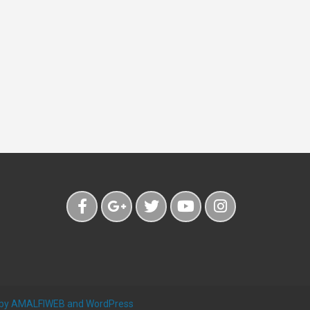
 by
AMALFIWEB
and
WordPress