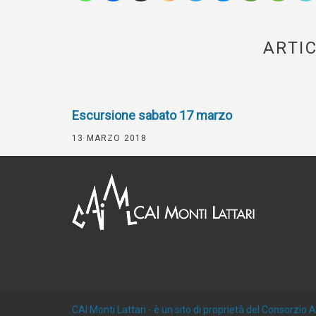
ARTIC
Escursione sabato 17 marzo
13 MARZO 2018
CAI Monti Lattari
- è un sito di proprietà del Consorzio