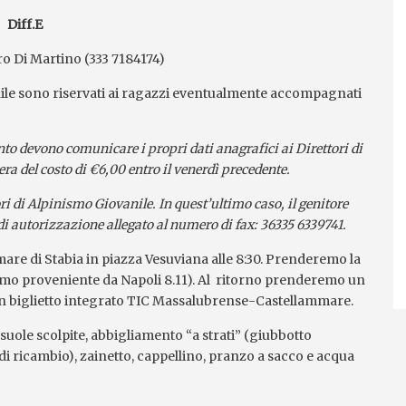
Diff.E
iro Di Martino (333 7184174)
ile sono riservati ai ragazzi eventualmente accompagnati
to devono comunicare i propri dati anagrafici ai Direttori di
ra del costo di €6,00 entro il venerdì precedente.
i di Alpinismo Giovanile. In quest’ultimo caso, il genitore
 di autorizzazione allegato al numero di fax: 36335 6339741.
re di Stabia in piazza Vesuviana alle 8:30. Prenderemo la
simo proveniente da Napoli 8.11). Al ritorno prenderemo un
n biglietto integrato TIC Massalubrense-Castellammare.
ole scolpite, abbigliamento “a strati” (giubbotto
 di ricambio), zainetto, cappellino, pranzo a sacco e acqua