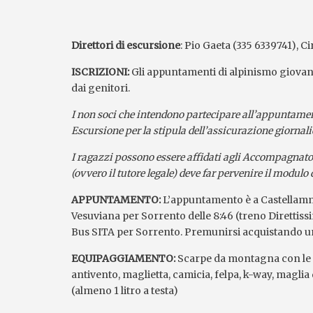
Direttori di escursione
: Pio Gaeta (335 6339741), C
ISCRIZIONI:
Gli appuntamenti di alpinismo giovan
dai genitori.
I non soci che intendono partecipare all’appuntamen
Escursione per la stipula dell’assicurazione giornalie
I ragazzi possono essere affidati agli Accompagnator
(ovvero il tutore legale) deve far pervenire il modulo
APPUNTAMENTO:
L’appuntamento è a Castellamma
Vesuviana per Sorrento delle 8:46 (treno Direttis
Bus SITA per Sorrento. Premunirsi acquistando u
EQUIPAGGIAMENTO:
Scarpe da montagna con le su
antivento, maglietta, camicia, felpa, k-way, maglia
(almeno 1 litro a testa)