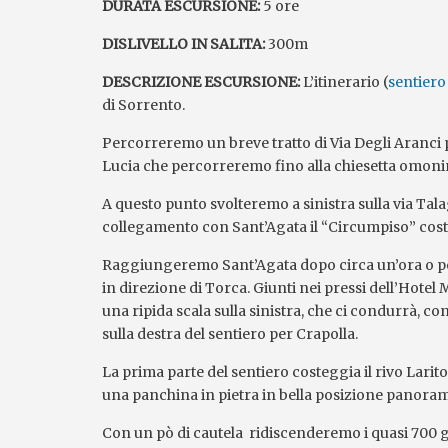
DURATA ESCURSIONE:
5 ore
DISLIVELLO IN SALITA:
300m
DESCRIZIONE ESCURSIONE:
L’itinerario (
sentiero
di Sorrento.
Percorreremo un breve tratto di Via Degli Aranci p
Lucia che percorreremo fino alla chiesetta omon
A questo punto svolteremo a sinistra sulla via Ta
collegamento con Sant’Agata il “Circumpiso” costi
Raggiungeremo Sant’Agata dopo circa un’ora o po
in direzione di Torca. Giunti nei pressi dell’Hot
una ripida scala sulla sinistra, che ci condurrà, c
sulla destra del sentiero per Crapolla.
La prima parte del sentiero costeggia il rivo Larit
una panchina in pietra in bella posizione panoram
Con un pò di cautela ridiscenderemo i quasi 700 gra