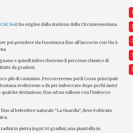
 CAI 344
) ha origine dalla stazione della Circumvesuviana
er poi prendere via Fuorimura fino all’incrocio con Via S.
ima.
lagnano e quindi imboccheremo il percorso classico di
tuito da gradoni.
co più di cammino. Percorreremo poi il Corso principale
el Montana svolteremo a dx per imboccare dopo pochi metri
on qualche deviazione, fino ad un vallone con l’imbocco
o fino al belvedere naturale “La Guardia”, dove è ubicata
ica.
dini in pietra (ogni 50 gradini, una piastrella in