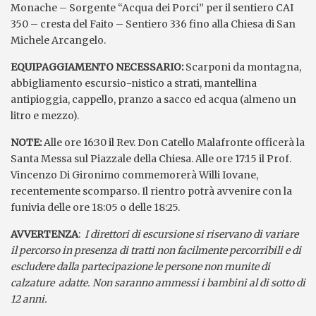
Monache – Sorgente “Acqua dei Porci” per il sentiero CAI
350 – cresta del Faito – Sentiero 336 fino alla Chiesa di San
Michele Arcangelo.
EQUIPAGGIAMENTO NECESSARIO:
Scarponi da montagna,
abbigliamento escursio-nistico a strati, mantellina
antipioggia, cappello, pranzo a sacco ed acqua (almeno un
litro e mezzo).
NOTE:
Alle ore 16:30 il Rev. Don Catello Malafronte officerà la
Santa Messa sul Piazzale della Chiesa. Alle ore 17:15 il Prof.
Vincenzo Di Gironimo commemorerà Willi Iovane,
recentemente scomparso. Il rientro potrà avvenire con la
funivia delle ore 18:05 o delle 18:25.
AVVERTENZA
:
I direttori di escursione si riservano di variare
il percorso in presenza di tratti non facilmente percorribili e di
escludere dalla partecipazione le persone non munite di
calzature adatte. Non saranno ammessi i bambini al di sotto di
12 anni.