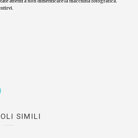
tate attenti a non dimenticare la macchina fotografica.
ntirvi.
OLI SIMILI