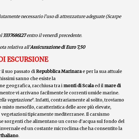
solutamente necessario l’uso di attrezzature adeguate (Scarpe
al
3337686127
entro il
venerdì
precedente
.
ta relativa all’
Assicurazione di Euro 7,50
DI ESCURSIONE
 il suo passato di
Repubblica
Marinara
e per la sua attuale
hissimi sanno che esiste la
one geografica, racchiusa tra i
monti di Scala
ed il
mare di
i mentre vi arrivano facilmente le correnti umide marine.
ella vegetazione
“. Infatti, contrariamente al solito, troviamo
 misto mesofilo, caratteristica delle aree più elevate,
no vegetazioni tipicamente mediterranee. Il carsismo
se sorgenti che alimentano un corso d’acqua sul fondo del
 invernale ed un costante microclima che ha consentito la
thaliano
.