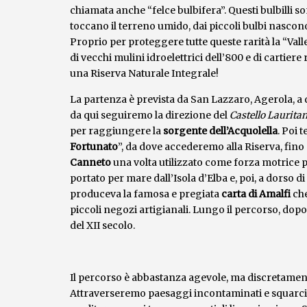
chiamata anche “felce bulbifera”. Questi bulbilli s
toccano il terreno umido, dai piccoli bulbi nascon
Proprio per proteggere tutte queste rarità la “Valle
di vecchi mulini idroelettrici dell’800 e di cartier
una Riserva Naturale Integrale!
La partenza è prevista da San Lazzaro, Agerola, a
da qui seguiremo la direzione del
Castello Laurita
per raggiungere la
sorgente dell’Acquolella
. Poi 
Fortunato
”, da dove accederemo alla Riserva, fin
Canneto
una volta utilizzato come forza motrice p
portato per mare dall’Isola d’Elba e, poi, a dorso d
produceva la famosa e pregiata
carta di Amalfi
che
piccoli negozi artigianali. Lungo il percorso, dopo 
del XII secolo.
Il percorso è abbastanza agevole, ma discretament
Attraverseremo paesaggi incontaminati e squarci