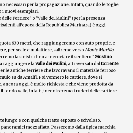
ono necessari per la propagazione. Infatti, quando le foglie
o i nuovi esemplari.
 delle Ferriere” o “Valle dei Mulini” (per la presenza
e risalenti all’epoca della Repubblica Marinara) è oggi
 quota 630 metri, che raggiungeremo con auto proprie, e
no
e, per scale e mulattiere, saliremo verso
Monte Murillo
,
terremo la sinistra fino a incrociare il sentiero “
Giustino
o a raggiungere la
Valle dei Mulini
, attraversata dal
torrente
er le antiche ferriere che lavoravano il materiale ferroso
i mulo su da Amalfi. Poi vennero le cartiere, dove si
, ancora oggi, è molto richiesta e che viene prodotta da
il fondo valle, infatti, incontreremo i ruderi delle cartiere
e lungo e con qualche tratto esposto o scivoloso.
 panoramici mozzafiato. Passeremo dalla tipica macchia