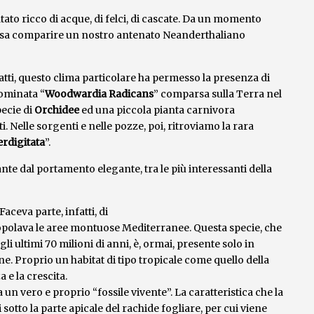
atato ricco di acque, di felci, di cascate. Da un momento
possa comparire un nostro antenato Neanderthaliano
tti, questo clima particolare ha permesso la presenza di
nominata “
Woodwardia Radicans
” comparsa sulla Terra nel
pecie di
Orchidee
ed una piccola pianta carnivora
tti. Nelle sorgenti e nelle pozze, poi, ritroviamo la rara
rdigitata
”.
nte dal portamento elegante, tra le più interessanti della
Faceva parte, infatti, di
opolava le aree montuose Mediterranee. Questa specie, che
li ultimi 70 milioni di anni, è, ormai, presente solo in
. Proprio un habitat di tipo tropicale come quello della
 e la crescita.
n vero e proprio “fossile vivente”. La caratteristica che la
i sotto la parte apicale del rachide fogliare, per cui viene