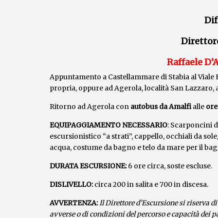
Dif
Direttor
Raffaele D’
Appuntamento a Castellammare di Stabia al Viale E
propria, oppure ad Agerola, località San Lazzaro, a
Ritorno ad Agerola con
autobus da Amalfi
alle
ore 
EQUIPAGGIAMENTO NECESSARIO
:
Scarponcini d
escursionistico “a strati”, cappello, occhiali da so
acqua, costume da bagno e telo da mare per il bag
DURATA ESCURSIONE:
6 ore circa, soste escluse.
DISLIVELLO:
circa 200 in salita e 700 in discesa.
AVVERTENZA:
I
l
Direttor
e
d’Escursione si riserva di
avverse o di condizioni del percorso e capacità dei p