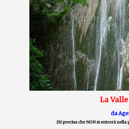
La Valle
da Age
(Si precisa che NON si entrerà nella p