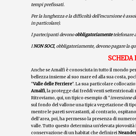
tempi prefissati.
Per la lunghezza e la difficoltà dell’escursione è as
in particolare).
I partecipanti devono
obbligatoriamente
telefonare 
I
NON SOCI
, obbligatoriamente, devono pagare la quo
SCHEDA 
Anche se Amalfi è conosciuta in tutto il mondo per
bellezza insieme al suo mare ed alla sua costa, poc
“
Valle delle Ferriere
“. La sua particolare collocazi
Amalfi
, la protegge dai freddi venti settentrional
Ritroviamo, qui, un tipico esempio di “
inversione d
sul fondo del vallone una tipica vegetazione di tipo
mentre le pareti sovrastanti, al contrario, ospita
dell’area, poi, ha permesso la presenza di numero
valle. Tutto questo determina un’elevata piovosità
conservazione di un habitat che definirei
Neander