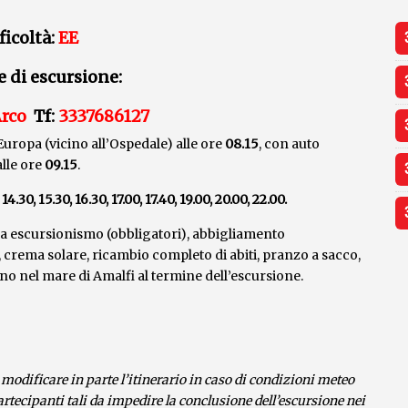
ficoltà:
EE
e di escursione:
Arco
Tf:
3337686127
uropa (vicino all’Ospedale) alle ore
08.15
, con auto
lle ore
09.15
.
14.30, 15.30, 16.30, 17.00, 17.40,
19.00, 20.00, 22.00.
a escursionismo (obbligatori), abbigliamento
le, crema solare, ricambio completo di abiti, pranzo a sacco,
no nel mare di Amalfi al termine dell’escursione.
 modificare in parte l’itinerario in caso di condizioni meteo
artecipanti tali da impedire la conclusione dell’escursione nei