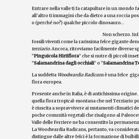
Entrare nella valle ti fa catapultare in un mondo f
all’altro ti immagini che da dietro a una roccia 
o (perché no?) qualche piccolo dinosauro…
Non scherzo. Infa
fossili viventi come la rarissima felce gigante de
terziario
. Ancora, ritroviamo facilmente diverse s
“
Pinguicola Hirtiflora
” che si nutre di piccoli inse
“
Salamandrina dagli occhiali
” o “
Salamandrina Te
La suddetta
Woodwardia Radicans
è una felce giga
flora europea.
Presente anche in Italia, è di antichissima origine. 
quella flora tropical-montana che nel Terziario p
è riuscita a sopravvivere ai mutamenti climatici deg
poche comunità vegetali che risalgono al Paleocene
Valle delle Ferriere ne ha consentito la permanenza
La Woodwardia Radicans, pertanto, va considerata u
distingue dalle altre felci è la formazione di bulbill