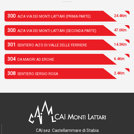
300
24.4Km
ALTA VIA DEI MONTI LATTARI (PRIMA PARTE)
300
47.0Km
ALTA VIA DEI MONTI LATTARI (SECONDA PARTE)
301
14.3Km
SENTIERO ALTO DI VALLE DELLE FERRIERE
304
6.4Km
DA MAIORI AD ERCHIE
308
2.4Km
SENTIERO SERGIO ROSA
CAI sez. Castellammare di Stabia