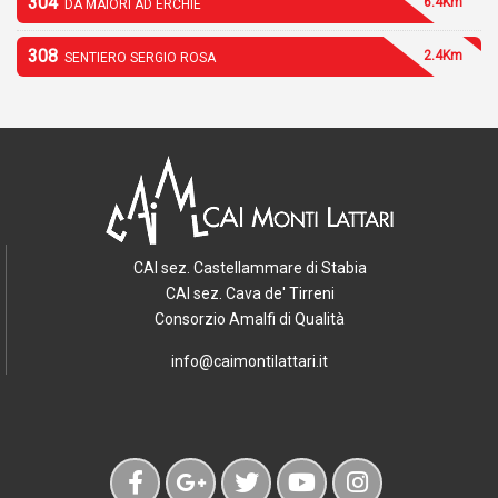
304
6.4Km
DA MAIORI AD ERCHIE
308
2.4Km
SENTIERO SERGIO ROSA
CAI sez. Castellammare di Stabia
CAI sez. Cava de' Tirreni
Consorzio Amalfi di Qualità
info@caimontilattari.it