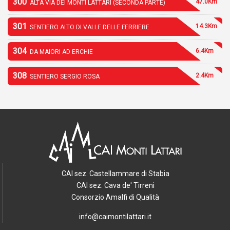
300
47.0Km
ALTA VIA DEI MONTI LATTARI (SECONDA PARTE)
301
14.3Km
SENTIERO ALTO DI VALLE DELLE FERRIERE
304
6.4Km
DA MAIORI AD ERCHIE
308
2.4Km
SENTIERO SERGIO ROSA
CAI sez. Castellammare di Stabia
CAI sez. Cava de' Tirreni
Consorzio Amalfi di Qualità
info@caimontilattari.it