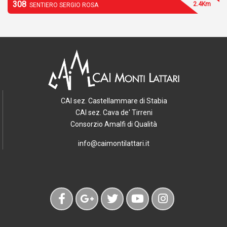
308
2.4Km
SENTIERO SERGIO ROSA
CAI sez. Castellammare di Stabia
CAI sez. Cava de' Tirreni
Consorzio Amalfi di Qualità
info@caimontilattari.it