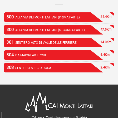
300
24.4Km
ALTA VIA DEI MONTI LATTARI (PRIMA PARTE)
300
47.0Km
ALTA VIA DEI MONTI LATTARI (SECONDA PARTE)
301
14.3Km
SENTIERO ALTO DI VALLE DELLE FERRIERE
304
6.4Km
DA MAIORI AD ERCHIE
308
2.4Km
SENTIERO SERGIO ROSA
CAI sez. Castellammare di Stabia