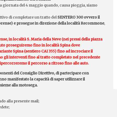
la giornata del 4 maggio quando, causa pioggia, siamo
tivo di completare un tratto del
SENTERO 300 ovvero il
ubrense) e prosegue in direzione della località Recommone
,
e, in località S. Maria della Neve (nei pressi della piazza
 auto proseguiremo fino in località Spina dove
riante Spina (sentiero CAI 355) fino ad incrociare il
 gli interventi fino al tratto completato nel precedente
percorreremo il percorso a ritroso fino alle auto.
onenti del Consiglio Direttivo, di partecipare con
o manifestato la capacità di saper utilizzare il
nsieme alla motosega.
do alla presente mail;
edete;