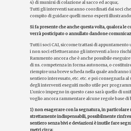
4) di munirsi di colazione al sacco ed acqua;.
Tutti gli interventi saranno coordinati dai soci ch
compito di guidare quelli meno esperti illustrando 
Si fa presente che anche questa volta, qualora le
verrà posticipato o annullato dandone comunicazio
Tutti i soci CAI, siccome trattasi di appuntamento 
i non soci effettueranno gli interventi a loro risch
Rammento ancora che è anche possibile eseguire i
di ns. competenza in forma autonoma, o costituire 
riempire una breve scheda nella quale andranno indi
sentiero interessato, etc. etc. e poi consegnarla a
degli interventi eseguiti molto utile per programma
L’unico impegno in questo caso sarà quello di unif
voglio ancora rammentare alcune regole base di
1) non esagerare con la segnatura, in particolare 
strettamente indispensabili, possibilmente rinfres
sentiero senza bivi e deviazioni è inutile fare se
metri circa;