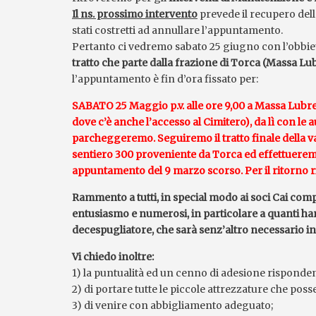
Il ns. prossimo intervento
prevede il recupero del
stati costretti ad annullare l’appuntamento.
Pertanto ci vedremo sabato 25 giugno con l’obbiet
tratto che parte dalla frazione di Torca (Massa L
l’appuntamento è fin d’ora fissato per:
SABATO 25 Maggio p.v. alle ore 9,00 a Massa Lubrens
dove c’è anche l’accesso al Cimitero), da lì con le
parcheggeremo. Seguiremo il tratto finale della va
sentiero 300 proveniente da Torca ed effettueremo
appuntamento del 9 marzo scorso. Per il ritorno ri
Rammento a tutti, in special modo ai soci Cai comp
entusiasmo e numerosi, in particolare a quanti hann
decespugliatore, che sarà senz’altro necessario i
Vi chiedo inoltre:
1) la puntualità ed un cenno di adesione risponden
2) di portare tutte le piccole attrezzature che poss
3) di venire con abbigliamento adeguato;