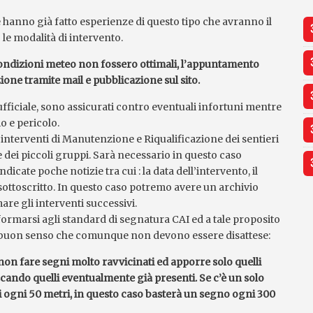
e hanno già fatto esperienze di questo tipo che avranno il
le modalità di intervento.
 condizioni meteo non fossero ottimali, l’appuntamento
ne tramite mail e pubblicazione sul sito.
ufficiale, sono assicurati contro eventuali infortuni mentre
io e pericolo.
nterventi di Manutenzione e Riqualificazione dei sentieri
dei piccoli gruppi. Sarà necessario in questo caso
cate poche notizie tra cui : la data dell’intervento, il
l sottoscritto. In questo caso potremo avere un archivio
re gli interventi successivi.
ormarsi agli standard di segnatura CAI ed a tale proposito
 buon senso che comunque non devono essere disattese:
non fare segni molto ravvicinati ed apporre solo quelli
cando quelli eventualmente già presenti. Se c’è un solo
gni ogni 50 metri, in questo caso basterà un segno ogni 300