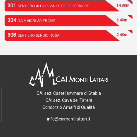
301
14.3Km
SENTIERO ALTO DI VALLE DELLE FERRIERE
304
6.4Km
DA MAIORI AD ERCHIE
308
2.4Km
SENTIERO SERGIO ROSA
CAI sez. Castellammare di Stabia
CAI sez. Cava de' Tirreni
Consorzio Amalfi di Qualità
info@caimontilattari.it