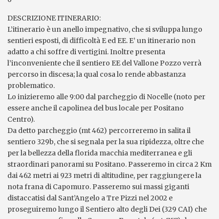
DESCRIZIONE ITINERARIO:
L’itinerario è un anello impegnativo, che si sviluppa lungo
sentieri esposti, di difficoltà E ed EE. E’ un itinerario non
adatto a chi soffre di vertigini. Inoltre presenta
l’inconveniente che il sentiero EE del Vallone Pozzo verrà
percorso in discesa; la qual cosa lo rende abbastanza
problematico.
Lo inizieremo alle 9:00 dal parcheggio di Nocelle (noto per
essere anche il capolinea del bus locale per Positano
Centro).
Da detto parcheggio (mt 462) percorreremo in salita il
sentiero 329b, che si segnala per la sua ripidezza, oltre che
per la bellezza della florida macchia mediterranea e gli
straordinari panorami su Positano. Passeremo in circa 2 Km
dai 462 metri ai 923 metri di altitudine, per raggiungere la
nota frana di Capomuro. Passeremo sui massi giganti
distaccatisi dal Sant’Angelo a Tre Pizzi nel 2002 e
proseguiremo lungo il Sentiero alto degli Dei (329 CAI) che