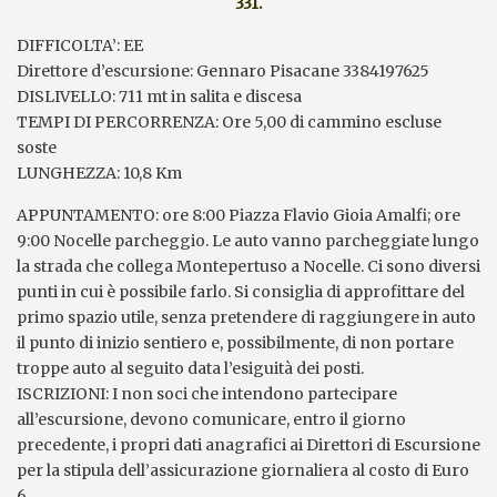
331.
DIFFICOLTA’: EE
Direttore d’escursione: Gennaro Pisacane 3384197625
DISLIVELLO: 711 mt in salita e discesa
TEMPI DI PERCORRENZA: Ore 5,00 di cammino escluse
soste
LUNGHEZZA: 10,8 Km
APPUNTAMENTO: ore 8:00 Piazza Flavio Gioia Amalfi; ore
9:00 Nocelle parcheggio. Le auto vanno parcheggiate lungo
la strada che collega Montepertuso a Nocelle. Ci sono diversi
punti in cui è possibile farlo. Si consiglia di approfittare del
primo spazio utile, senza pretendere di raggiungere in auto
il punto di inizio sentiero e, possibilmente, di non portare
troppe auto al seguito data l’esiguità dei posti.
ISCRIZIONI: I non soci che intendono partecipare
all’escursione, devono comunicare, entro il giorno
precedente, i propri dati anagrafici ai Direttori di Escursione
per la stipula dell’assicurazione giornaliera al costo di Euro
6