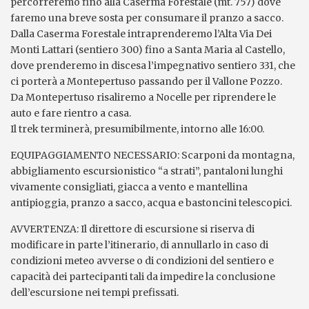
percorreremo fino alla Caserma Forestale (mt. 757) dove
faremo una breve sosta per consumare il pranzo a sacco.
Dalla Caserma Forestale intraprenderemo l’Alta Via Dei
Monti Lattari (sentiero 300) fino a Santa Maria al Castello,
dove prenderemo in discesa l’impegnativo sentiero 331, che
ci porterà a Montepertuso passando per il Vallone Pozzo.
Da Montepertuso risaliremo a Nocelle per riprendere le
auto e fare rientro a casa.
Il trek terminerà, presumibilmente, intorno alle 16:00.
EQUIPAGGIAMENTO NECESSARIO: Scarponi da montagna,
abbigliamento escursionistico “a strati”, pantaloni lunghi
vivamente consigliati, giacca a vento e mantellina
antipioggia, pranzo a sacco, acqua e bastoncini telescopici.
AVVERTENZA: Il direttore di escursione si riserva di
modificare in parte l’itinerario, di annullarlo in caso di
condizioni meteo avverse o di condizioni del sentiero e
capacità dei partecipanti tali da impedire la conclusione
dell’escursione nei tempi prefissati.