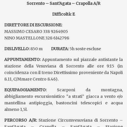
Sorrento – Sant’Agata – Crapolla A/R
Difficoltà: E
DIRETTORE DI ESCURSIONE:
MASSIMO CESARO 338 9264905
NINO MASTELLONE 328 6142798
DISLIVELLO:
850 m
DURATA:
5h soste escluse
APPUNTAMENTO:
Appuntamento sul piazzale antistante la
stazione della Vesuviana di Sorrento alle ore 9:15 (in
coincidenza con il treno Direttissimo proveniente da Napoli
8.11, C/Mmare Centro 8.46)
.
EQUIPAGGIAMENTO:
Scarponi da montagna,
abbigliamento escursionistico “a strati” giacca a vento e/o
mantellina antipioggia, bastoncini telescopici e acqua
almeno 1,5l.
PERCORSO A/R:
Stazione Circumvesuviana di Sorrento –
Sant’Agata – Crapolla – Sant’Agata – Stazione