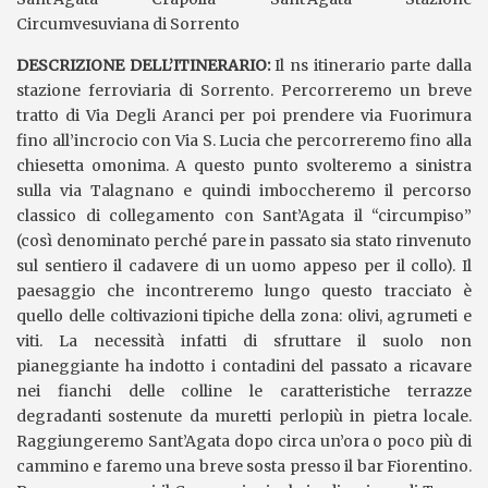
Circumvesuviana di Sorrento
DESCRIZIONE DELL’ITINERARIO:
Il ns itinerario parte dalla
stazione ferroviaria di Sorrento. Percorreremo un breve
tratto di Via Degli Aranci per poi prendere via Fuorimura
fino all’incrocio con Via S. Lucia che percorreremo fino alla
chiesetta omonima. A questo punto svolteremo a sinistra
sulla via Talagnano e quindi imboccheremo il percorso
classico di collegamento con Sant’Agata il “circumpiso”
(così denominato perché pare in passato sia stato rinvenuto
sul sentiero il cadavere di un uomo appeso per il collo). Il
paesaggio che incontreremo lungo questo tracciato è
quello delle coltivazioni tipiche della zona: olivi, agrumeti e
viti. La necessità infatti di sfruttare il suolo non
pianeggiante ha indotto i contadini del passato a ricavare
nei fianchi delle colline le caratteristiche terrazze
degradanti sostenute da muretti perlopiù in pietra locale.
Raggiungeremo Sant’Agata dopo circa un’ora o poco più di
cammino e faremo una breve sosta presso il bar Fiorentino.