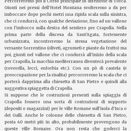
Percorreremo poi il Corso principale in direzione di Torca.
Giunti nei pressi dell’Hotel Montana svolteremo a dx per
imboccare dopo pochi metri una ripida scala sulla sinistra,
che ci condurrà, con qualche deviazione, fino ad un vallone
con l’imbocco sulla destra del sentiero per Crapolla. Nella
prima parte della discesa da Sant’Agata, fortemente
urbanizzata, incontreremo la stessa vegetazione del
versante Sorrentino (oliveti, agrumeti e piante da frutto) ma
poi, giunti nel vallone che ci condurrà all’inizio della scala
per Crapolla, la macchia mediterranea diventerà prevalente
(roverella, lecci, euforbia etc.). Con un pò di cautela (e
preoccupazione per la risalita) percorreremo la scala che ci
porterà dapprima alla chiesetta di San Pietro e quindi alla
suggestiva spiaggetta di Crapolla.
Si suppone che le costruzioni presenti sulla spiaggia di
Crapolla fossero una sorta di costruzioni di supporto
(depositi o magazzini) per le ville Romane sull’isola d’Isca o
dei Galli. Anche le colonne delle chiesetta di San Pietro,
posta 40 metri più in alto, probabilmente provengono da
queste ville Romane. Ora non resta che goderci la