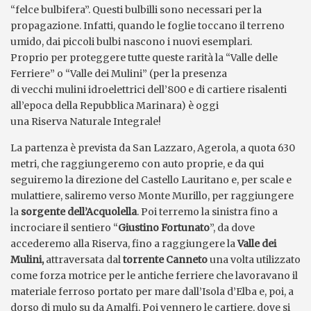
“felce bulbifera”. Questi bulbilli sono necessari per la
propagazione. Infatti, quando le foglie toccano il terreno
umido, dai piccoli bulbi nascono i nuovi esemplari.
Proprio per proteggere tutte queste rarità la “Valle delle
Ferriere” o “Valle dei Mulini” (per la presenza
di vecchi mulini idroelettrici dell’800 e di cartiere risalenti
all’epoca della Repubblica Marinara) è oggi
una Riserva Naturale Integrale!
La partenza è prevista da San Lazzaro, Agerola, a quota 630
metri, che raggiungeremo con auto proprie, e da qui
seguiremo la direzione del Castello Lauritano e, per scale e
mulattiere, saliremo verso Monte Murillo, per raggiungere
la
sorgente dell’Acquolella
. Poi terremo la sinistra fino a
incrociare il sentiero “
Giustino Fortunato
”, da dove
accederemo alla Riserva, fino a raggiungere la
Valle dei
Mulini,
attraversata dal
torrente Canneto
una volta utilizzato
come forza motrice per le antiche ferriere che lavoravano il
materiale ferroso portato per mare dall’Isola d’Elba e, poi, a
dorso di mulo su da Amalfi. Poi vennero le cartiere, dove si