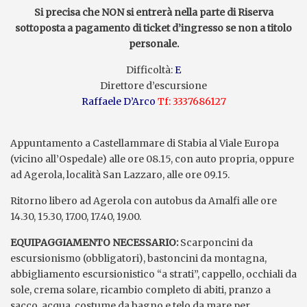
Si precisa che NON si entrerà nella parte di Riserva
sottoposta a pagamento di ticket d’ingresso se non a titolo
personale.
Difficoltà:
E
Direttore d’escursione
Raffaele D’Arco
Tf: 3337686127
Appuntamento a Castellammare di Stabia al Viale Europa
(vicino all’Ospedale) alle ore 08.15, con auto propria, oppure
ad Agerola, località San Lazzaro, alle ore 09.15.
Ritorno libero ad Agerola con autobus da Amalfi alle ore
14.30, 15.30, 17.00, 17.40, 19.00.
EQUIPAGGIAMENTO NECESSARIO:
Scarponcini da
escursionismo (obbligatori), bastoncini da montagna,
abbigliamento escursionistico “a strati”, cappello, occhiali da
sole, crema solare, ricambio completo di abiti, pranzo a
sacco, acqua, costume da bagno e telo da mare per