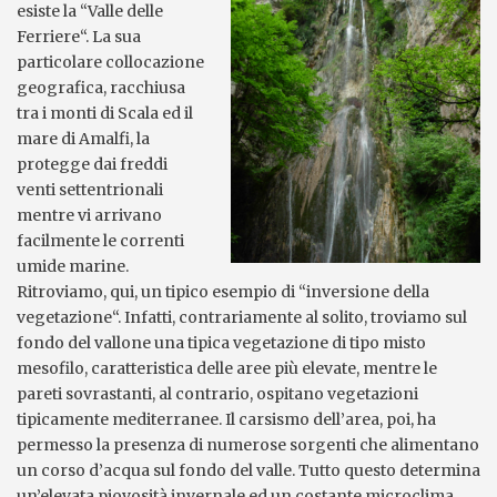
esiste la “Valle delle
Ferriere“. La sua
particolare collocazione
geografica, racchiusa
tra i monti di Scala ed il
mare di Amalfi, la
protegge dai freddi
venti settentrionali
mentre vi arrivano
facilmente le correnti
umide marine.
Ritroviamo, qui, un tipico esempio di “inversione della
vegetazione“. Infatti, contrariamente al solito, troviamo sul
fondo del vallone una tipica vegetazione di tipo misto
mesofilo, caratteristica delle aree più elevate, mentre le
pareti sovrastanti, al contrario, ospitano vegetazioni
tipicamente mediterranee. Il carsismo dell’area, poi, ha
permesso la presenza di numerose sorgenti che alimentano
un corso d’acqua sul fondo del valle. Tutto questo determina
un’elevata piovosità invernale ed un costante microclima