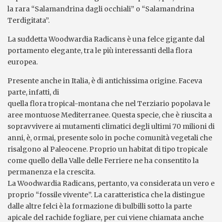
la rara “Salamandrina dagli occhiali” o “Salamandrina
Terdigitata”.
La suddetta Woodwardia Radicans è una felce gigante dal
portamento elegante, tra le più interessanti della flora
europea.
Presente anche in Italia, è di antichissima origine. Faceva
parte, infatti, di
quella flora tropical-montana che nel Terziario popolava le
aree montuose Mediterranee. Questa specie, che è riuscita a
sopravvivere ai mutamenti climatici degli ultimi 70 milioni di
anni, è, ormai, presente solo in poche comunità vegetali che
risalgono al Paleocene. Proprio un habitat di tipo tropicale
come quello della Valle delle Ferriere ne ha consentito la
permanenza e la crescita.
La Woodwardia Radicans, pertanto, va considerata un vero e
proprio “fossile vivente”. La caratteristica che la distingue
dalle altre felci è la formazione di bulbilli sotto la parte
apicale del rachide fogliare, per cui viene chiamata anche