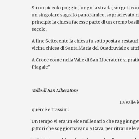
Su un piccolo poggio, lungo la strada, sorge il com
un singolare sagrato panoramico, sopraelevato ris
principio la chiesa facesse parte di un eremo basi
secolo.
A fine Settecento la chiesa fu sottoposta a restau
vicina chiesa di Santa Maria del Quadruviale e attrib
A Croce come nella Valle di San Liberatore si prati
Plagaie”
Valle di San Liberatore
La valle 
querce e frassini.
Un tempo vi era un elce millenario che raggiungeva
pittori che soggiornavano a Cava, per ritrarne le v