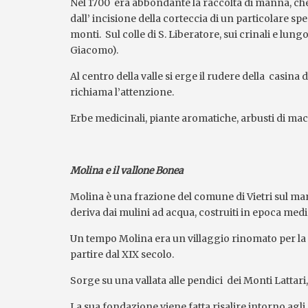
Nel 1700 era abbondante la raccolta di manna, che 
dall’ incisione della corteccia di un particolare spec
monti. Sul colle di S. Liberatore, sui crinali e lung
Giacomo).
Al centro della valle si erge il rudere della casina 
richiama l’attenzione.
Erbe medicinali, piante aromatiche, arbusti di mac
Molina e il vallone Bonea
Molina è una frazione del comune di Vietri sul mar
deriva dai mulini ad acqua, costruiti in epoca medi
Un tempo Molina era un villaggio rinomato per la p
partire dal XIX secolo.
Sorge su una vallata alle pendici dei Monti Lattari
La sua fondazione viene fatta risalire intorno agli