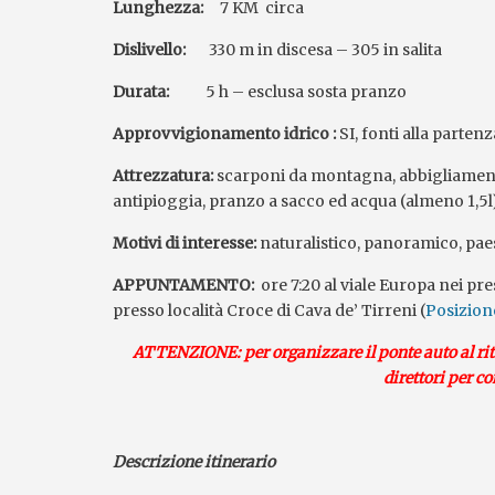
Lunghezza:
7 KM circa
Dislivello:
330 m in discesa – 305 in salita
Durata:
5 h – esclusa sosta pranzo
Approvvigionamento idrico :
SI, fonti alla partenz
Attrezzatura:
scarponi da montagna, abbigliamento 
antipioggia, pranzo a sacco ed acqua (almeno 1,5l)
Motivi di interesse:
naturalistico, panoramico, pae
APPUNTAMENTO:
ore 7:20 al viale Europa nei pr
presso località Croce di Cava de’ Tirreni (
Posizion
ATTENZIONE: per organizzare il ponte auto al rit
direttori per co
Descrizione itinerario