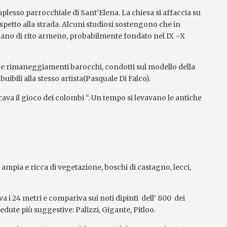
plesso parrocchiale di Sant’Elena. La chiesa si affaccia su
petto alla strada. Alcuni studiosi sostengono che in
liano di rito armeno, probabilmente fondato nel IX –X
ri e rimaneggiamenti barocchi, condotti sul modello della
uibili alla stesso artista(Pasquale Di Falco).
cava il gioco dei colombi “. Un tempo si levavano le antiche
è ampia e ricca di vegetazione, boschi di castagno, lecci,
 i 24 metri e compariva sui noti dipinti dell’ 800 dei
edute più suggestive: Palizzi, Gigante, Pitloo.