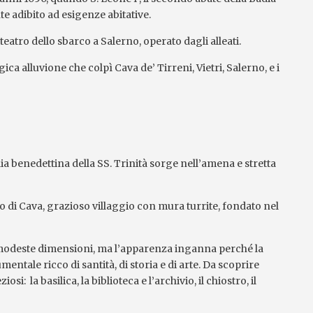
e adibito ad esigenze abitative.
u teatro dello sbarco a Salerno, operato dagli alleati.
ica alluvione che colpì Cava de’ Tirreni, Vietri, Salerno, e i
a benedettina della SS. Trinità sorge nell’amena e stretta
o di Cava, grazioso villaggio con mura turrite, fondato nel
i modeste dimensioni, ma l’apparenza inganna perché la
ale ricco di santità, di storia e di arte. Da scoprire
iosi: la basilica, la biblioteca e l’archivio, il chiostro, il