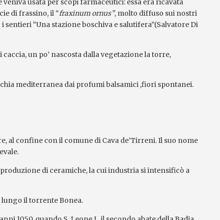
veniva usata per scopi farmaceutici: essa era ricavata
ie di frassino, il “
fraxinum ornus”
, molto diffuso sui nostri
o i sentieri “Una stazione boschiva e salutifera”(Salvatore Di
di caccia, un po’ nascosta dalla vegetazione la torre,
chia mediterranea dai profumi balsamici ,fiori spontanei.
e, al confine con il comune di Cava de’Tirreni. Il suo nome
evale.
roduzione di ceramiche, la cui industria si intensificò a
, lungo il torrente Bonea.
 anni 1050, quando S. Leone I , il secondo abate della Badia