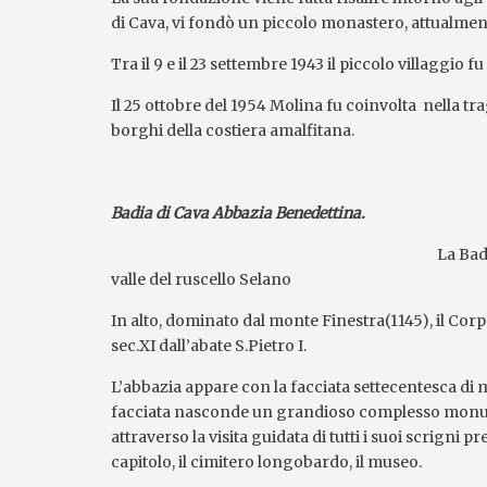
di Cava, vi fondò un piccolo monastero, attualment
Tra il 9 e il 23 settembre 1943 il piccolo villaggio f
Il 25 ottobre del 1954 Molina fu coinvolta nella trag
borghi della costiera amalfitana.
Badia di Cava Abbazia Benedettina.
La Badi
valle del ruscello Selano
In alto, dominato dal monte Finestra(1145), il Corp
sec.XI dall’abate S.Pietro I.
L’abbazia appare con la facciata settecentesca d
facciata nasconde un grandioso complesso monument
attraverso la visita guidata di tutti i suoi scrigni prez
capitolo, il cimitero longobardo, il museo.