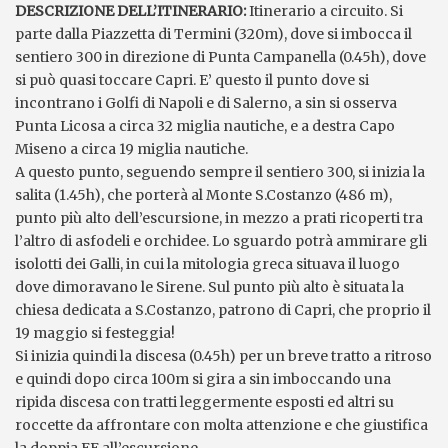
DESCRIZIONE DELL’ITINERARIO:
Itinerario a circuito. Si
parte dalla Piazzetta di Termini (320m), dove si imbocca il
sentiero 300 in direzione di Punta Campanella (0.45h), dove
si può quasi toccare Capri. E’ questo il punto dove si
incontrano i Golfi di Napoli e di Salerno, a sin si osserva
Punta Licosa a circa 32 miglia nautiche, e a destra Capo
Miseno a circa 19 miglia nautiche.
A questo punto, seguendo sempre il sentiero 300, si inizia la
salita (1.45h), che porterà al Monte S.Costanzo (486 m),
punto più alto dell’escursione, in mezzo a prati ricoperti tra
l’altro di asfodeli e orchidee. Lo sguardo potrà ammirare gli
isolotti dei Galli, in cui la mitologia greca situava il luogo
dove dimoravano le Sirene. Sul punto più alto è situata la
chiesa dedicata a S.Costanzo, patrono di Capri, che proprio il
19 maggio si festeggia!
Si inizia quindi la discesa (0.45h) per un breve tratto a ritroso
e quindi dopo circa 100m si gira a sin imboccando una
ripida discesa con tratti leggermente esposti ed altri su
roccette da affrontare con molta attenzione e che giustifica
la doppia EE all’escursione.