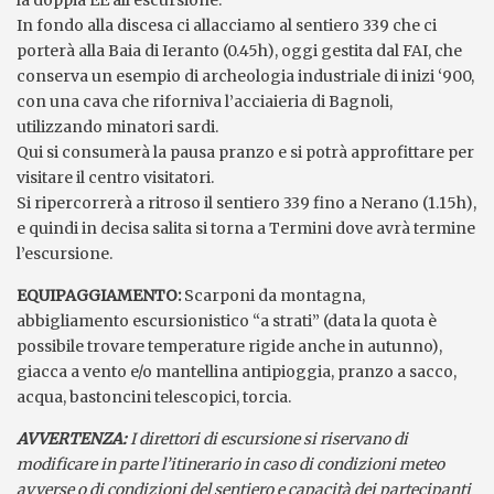
In fondo alla discesa ci allacciamo al sentiero 339 che ci
porterà alla Baia di Ieranto (0.45h), oggi gestita dal FAI, che
conserva un esempio di archeologia industriale di inizi ‘900,
con una cava che riforniva l’acciaieria di Bagnoli,
utilizzando minatori sardi.
Qui si consumerà la pausa pranzo e si potrà approfittare per
visitare il centro visitatori.
Si ripercorrerà a ritroso il sentiero 339 fino a Nerano (1.15h),
e quindi in decisa salita si torna a Termini dove avrà termine
l’escursione.
EQUIPAGGIAMENTO:
Scarponi da montagna,
abbigliamento escursionistico “a strati” (data la quota è
possibile trovare temperature rigide anche in autunno),
giacca a vento e/o mantellina antipioggia, pranzo a sacco,
acqua, bastoncini telescopici, torcia.
AVVERTENZA:
I direttori di escursione si riservano di
modificare in parte l’itinerario in caso di condizioni meteo
avverse o di condizioni del sentiero e capacità dei partecipanti