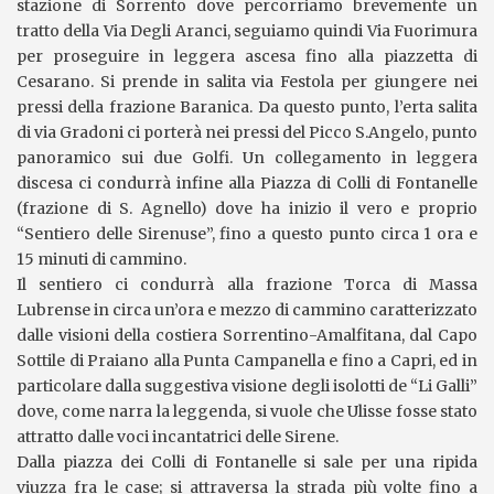
stazione di Sorrento dove percorriamo brevemente un
tratto della Via Degli Aranci, seguiamo quindi Via Fuorimura
per proseguire in leggera ascesa fino alla piazzetta di
Cesarano. Si prende in salita via Festola per giungere nei
pressi della frazione Baranica. Da questo punto, l’erta salita
di via Gradoni ci porterà nei pressi del Picco S.Angelo, punto
panoramico sui due Golfi. Un collegamento in leggera
discesa ci condurrà infine alla Piazza di Colli di Fontanelle
(frazione di S. Agnello) dove ha inizio il vero e proprio
“Sentiero delle Sirenuse”, fino a questo punto circa 1 ora e
15 minuti di cammino.
Il sentiero ci condurrà alla frazione Torca di Massa
Lubrense in circa un’ora e mezzo di cammino caratterizzato
dalle visioni della costiera Sorrentino-Amalfitana, dal Capo
Sottile di Praiano alla Punta Campanella e fino a Capri, ed in
particolare dalla suggestiva visione degli isolotti de “Li Galli”
dove, come narra la leggenda, si vuole che Ulisse fosse stato
attratto dalle voci incantatrici delle Sirene.
Dalla piazza dei Colli di Fontanelle si sale per una ripida
viuzza fra le case; si attraversa la strada più volte fino a