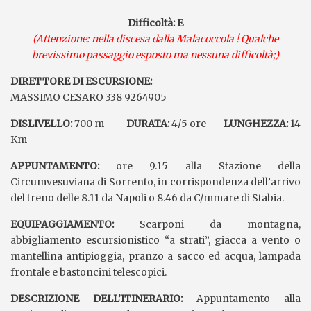
Difficoltà: E
(Attenzione: nella discesa dalla Malacoccola ! Qualche
brevissimo passaggio esposto ma nessuna difficoltà;)
DIRETTORE DI ESCURSIONE:
MASSIMO CESARO 338 9264905
DISLIVELLO:
700 m
DURATA:
4/5 ore
LUNGHEZZA:
14
Km
APPUNTAMENTO:
ore 9.15 alla Stazione della
Circumvesuviana di Sorrento, in corrispondenza dell’arrivo
del treno delle 8.11 da Napoli o 8.46 da C/mmare di Stabia.
EQUIPAGGIAMENTO:
Scarponi da montagna,
abbigliamento escursionistico “a strati”, giacca a vento o
mantellina antipioggia, pranzo a sacco ed acqua, lampada
frontale e bastoncini telescopici.
DESCRIZIONE DELL’ITINERARIO:
Appuntamento alla