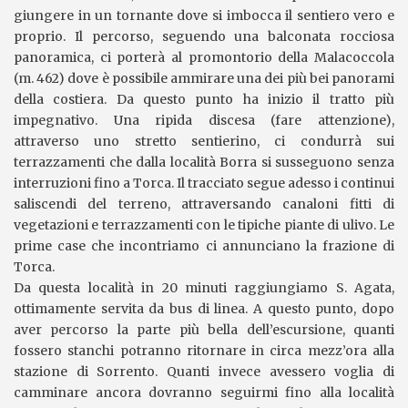
giungere in un tornante dove si imbocca il sentiero vero e
proprio. Il percorso, seguendo una balconata rocciosa
panoramica, ci porterà al promontorio della Malacoccola
(m. 462) dove è possibile ammirare una dei più bei panorami
della costiera. Da questo punto ha inizio il tratto più
impegnativo. Una ripida discesa (fare attenzione),
attraverso uno stretto sentierino, ci condurrà sui
terrazzamenti che dalla località Borra si susseguono senza
interruzioni fino a Torca. Il tracciato segue adesso i continui
saliscendi del terreno, attraversando canaloni fitti di
vegetazioni e terrazzamenti con le tipiche piante di ulivo. Le
prime case che incontriamo ci annunciano la frazione di
Torca.
Da questa località in 20 minuti raggiungiamo S. Agata,
ottimamente servita da bus di linea. A questo punto, dopo
aver percorso la parte più bella dell’escursione, quanti
fossero stanchi potranno ritornare in circa mezz’ora alla
stazione di Sorrento. Quanti invece avessero voglia di
camminare ancora dovranno seguirmi fino alla località