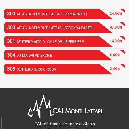
300
24.4Km
ALTA VIA DEI MONTI LATTARI (PRIMA PARTE)
300
47.0Km
ALTA VIA DEI MONTI LATTARI (SECONDA PARTE)
301
14.3Km
SENTIERO ALTO DI VALLE DELLE FERRIERE
304
6.4Km
DA MAIORI AD ERCHIE
308
2.4Km
SENTIERO SERGIO ROSA
CAI sez. Castellammare di Stabia