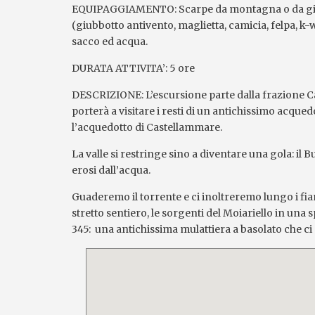
EQUIPAGGIAMENTO: Scarpe da montagna o da ginnas
(giubbotto antivento, maglietta, camicia, felpa, k-
sacco ed acqua.
DURATA ATTIVITA’: 5 ore
DESCRIZIONE: L’escursione parte dalla frazione C
porterà a visitare i resti di un antichissimo acqu
l’acquedotto di Castellammare.
La valle si restringe sino a diventare una gola: i
erosi dall’acqua.
Guaderemo il torrente e ci inoltreremo lungo i fia
stretto sentiero, le sorgenti del Moiariello in un
345: una antichissima mulattiera a basolato che c