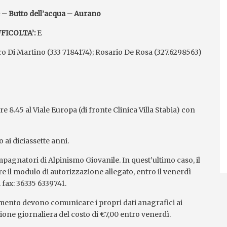
– Butto dell’acqua – Aurano
FICOLTA’:
E
iro Di Martino (333 7184174); Rosario De Rosa (327.6298563)
 8.45 al Viale Europa (di fronte Clinica Villa Stabia) con
o ai diciassette anni.
pagnatori di Alpinismo Giovanile. In quest’ultimo caso, il
re il modulo di autorizzazione allegato, entro il venerdì
 fax: 36335 6339741.
mento devono comunicare i propri dati anagrafici ai
zione giornaliera del costo di €7,00 entro venerdì.