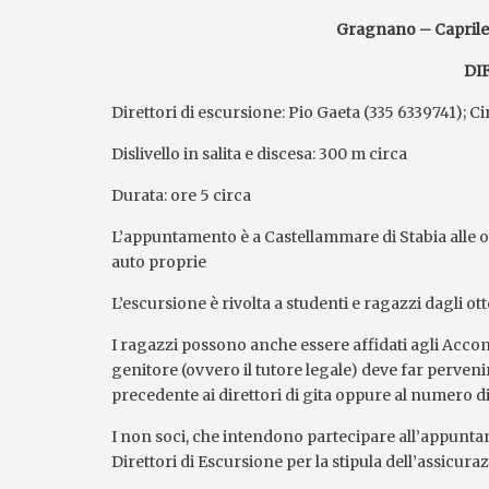
Gragnano – Caprile 
DIF
Direttori di escursione: Pio Gaeta (335 6339741); C
Dislivello in salita e discesa: 300 m circa
Durata: ore 5 circa
L’appuntamento è a Castellammare di Stabia alle ore
auto proprie
L’escursione è rivolta a studenti e ragazzi dagli ott
I ragazzi possono anche essere affidati agli Accom
genitore (ovvero il tutore legale) deve far perveni
precedente ai direttori di gita oppure al numero di
I non soci, che intendono partecipare all’appunta
Direttori di Escursione per la stipula dell’assicura