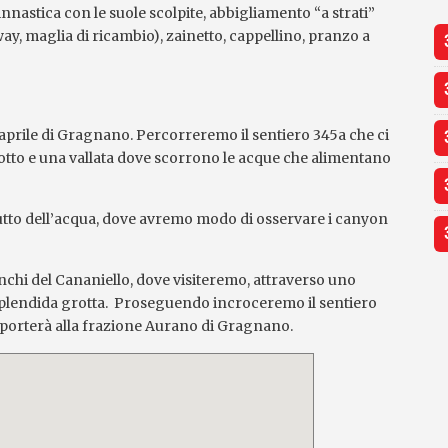
tica con le suole scolpite, abbigliamento “a strati”
way, maglia di ricambio), zainetto, cappellino, pranzo a
aprile di Gragnano. Percorreremo il sentiero 345a che ci
edotto e una vallata dove scorrono le acque che alimentano
l Butto dell’acqua, dove avremo modo di osservare i canyon
nchi del Cananiello, dove visiteremo, attraverso uno
a splendida grotta. Proseguendo incroceremo il sentiero
i porterà alla frazione Aurano di Gragnano.