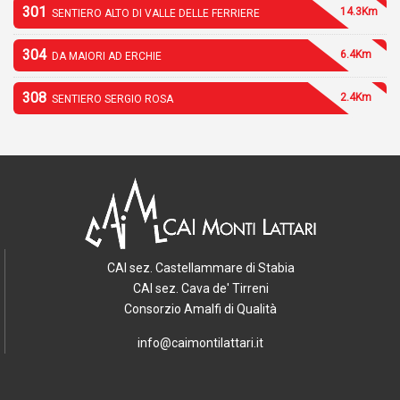
301
14.3Km
SENTIERO ALTO DI VALLE DELLE FERRIERE
304
6.4Km
DA MAIORI AD ERCHIE
308
2.4Km
SENTIERO SERGIO ROSA
CAI sez. Castellammare di Stabia
CAI sez. Cava de' Tirreni
Consorzio Amalfi di Qualità
info@caimontilattari.it