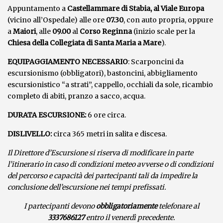
Appuntamento a
Castellammare di Stabia, al Viale Europa
(vicino all’Ospedale) alle ore
07.30
, con auto propria, oppure
a
Maiori
, alle
09.00
al
Corso Reginna
(inizio scale per la
Chiesa della Collegiata di Santa Maria a Mare
).
EQUIPAGGIAMENTO NECESSARIO
: Scarponcini da
escursionismo (obbligatori), bastoncini, abbigliamento
escursionistico “a strati”, cappello, occhiali da sole, ricambio
completo di abiti, pranzo a sacco, acqua.
DURATA ESCURSIONE:
6 ore circa.
DISLIVELLO:
circa 365 metri in salita e discesa.
Il Direttore d’Escursione si riserva di modificare in parte
l’itinerario in caso di condizioni meteo avverse o di condizioni
del percorso e capacità dei partecipanti tali da impedire la
conclusione dell’escursione nei tempi prefissati.
I partecipanti devono
obbligatoriamente
telefonare al
3337686127
entro il venerdì precedente.