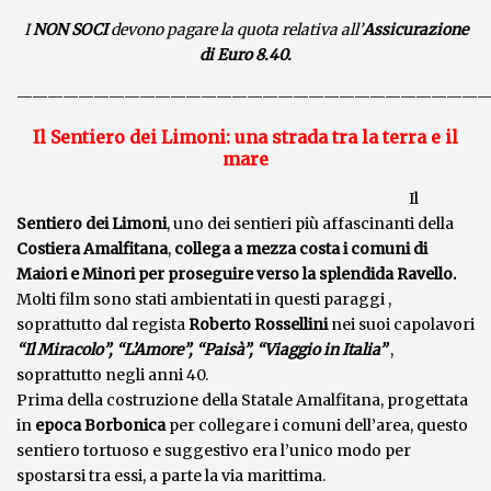
I
NON SOCI
devono pagare la quota relativa all’
Assicurazione
di Euro 8.40.
———————————————————————————————
Il Sentiero dei Limoni: una strada tra la terra e il
mare
Il
Sentiero dei Limoni
, uno dei sentieri più affascinanti della
Costiera Amalfitana
,
collega a mezza costa i comuni di
Maiori e Minori per proseguire verso la splendida Ravello
.
Molti film sono stati ambientati in questi paraggi ,
soprattutto dal regista
Roberto Rossellini
nei suoi capolavori
“Il Miracolo”, “L’Amore”, “Paisà”, “Viaggio in Italia”
,
soprattutto negli anni 40.
Prima della costruzione della Statale Amalfitana, progettata
in
epoca Borbonica
per collegare i comuni dell’area, questo
sentiero tortuoso e suggestivo era l’unico modo per
spostarsi tra essi, a parte la via marittima.