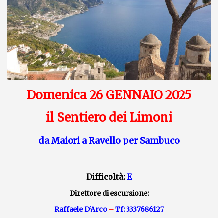
Domenica 26 GENNAIO 2025
il Sentiero dei Limoni
da Maiori a Ravello per Sambuco
Difficoltà:
E
Direttore di escursione:
Raffaele D’Arco
–
Tf: 3337686127