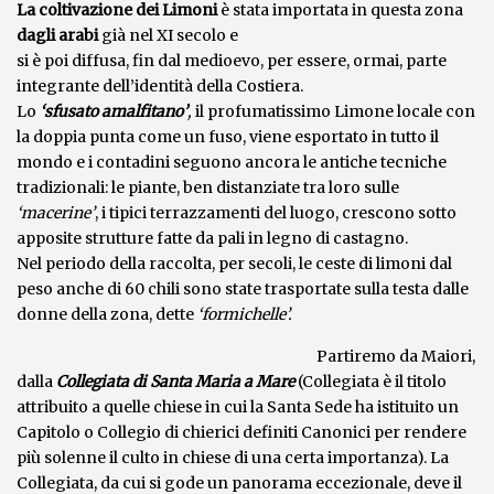
La coltivazione dei Limoni
è stata importata in questa zona
dagli arabi
già
nel XI secolo e
si è poi diffusa, fin dal medioevo, per essere, ormai, parte
integrante dell’identità della Costiera.
Lo
‘sfusato amalfitano’
,
il profumatissimo Limone locale con
la doppia punta come un fuso, viene esportato in tutto il
mondo e i contadini seguono ancora le antiche tecniche
tradizionali: le piante, ben distanziate tra loro sulle
‘macerine’
, i tipici terrazzamenti del luogo, crescono sotto
apposite strutture fatte da pali in legno di castagno.
Nel periodo della raccolta, per secoli, le ceste di limoni dal
peso anche di 60 chili sono state trasportate sulla testa dalle
donne della zona, dette
‘formichelle’.
Partiremo da Maiori,
dalla
Co
llegiata di Santa Maria a Mare
(Collegiata è il titolo
attribuito a quelle chiese in cui la Santa Sede ha istituito un
Capitolo o Collegio di chierici definiti Canonici per rendere
più solenne il culto in chiese di una certa importanza). La
Collegiata, da cui si gode un panorama eccezionale, deve il