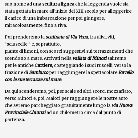
suo nome ad una
scultura lignea
che la leggenda vuole sia
stata gettata in mare all’inizio del XIII secolo per alleggerire
il carico di una imbarcazione per poi giungere,
miracolosamente, fino a riva.
Poi prenderemo la
scalinata di Via Vena
, tra ulivi, viti,
“sciuscelle ” e, soprattutto,
piante di limoni, con scorci suggestivi sui terrazzamenti che
scendono a mare. Arrivati nella
vallata di Minori
saliremo
per le antiche
Cartiere
, costeggiando i suoi ruscelli, verso la
frazione di
Sambuco
per raggiungere la spettacolare
Ravello
con le sue terrazze sul mare
.
Da qui scenderemo, poi, per scale ed altri scorci mozzafiato,
verso Minori e, poi, Maiori per raggiungere le nostre auto
che avremo parcheggiato gratuitamente lungo la
via Nuova
Provinciale Chiunzi
ad un chilometro circa dal punto di
partenza.