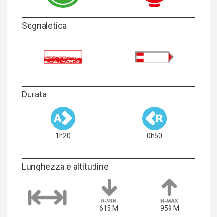
Segnaletica
Durata
1h20
0h50
Lunghezza e altitudine
615 M
959 M