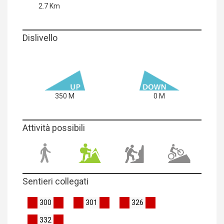
2.7 Km
Dislivello
350 M
0 M
Attività possibili
Sentieri collegati
300
301
326
332