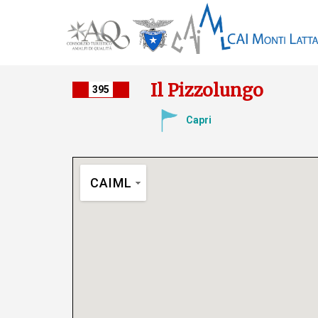
Il Pizzolungo
395
Capri
CAIML