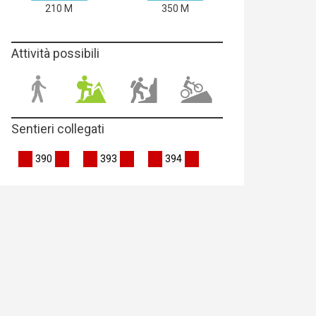
210 M
350 M
Attività possibili
Sentieri collegati
390
393
394