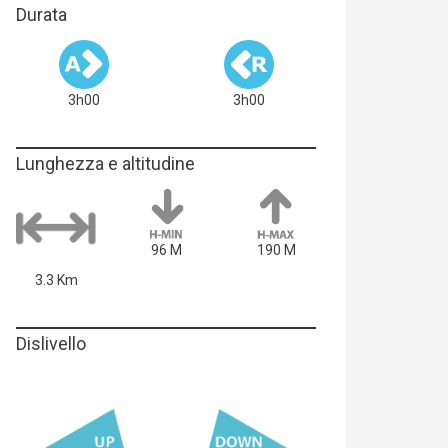
Durata
3h00
3h00
Lunghezza e altitudine
96 M
190 M
3.3 Km
Dislivello