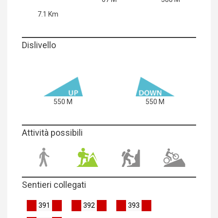
7.1 Km
Dislivello
550 M
550 M
Attività possibili
Sentieri collegati
391
392
393