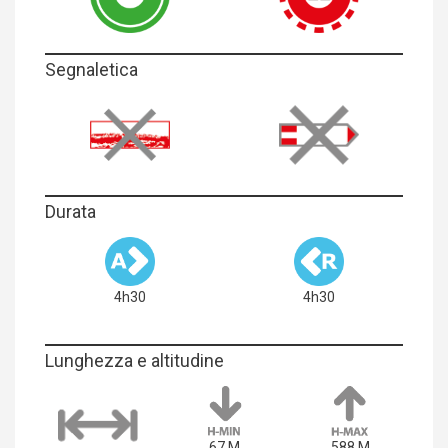
Segnaletica
Durata
4h30
4h30
Lunghezza e altitudine
67 M
588 M