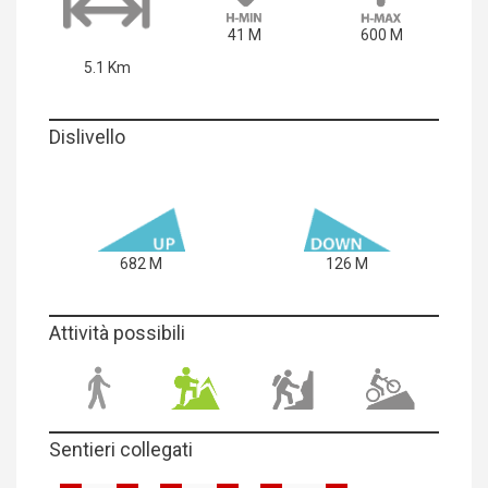
41 M
600 M
5.1 Km
Dislivello
682 M
126 M
Attività possibili
Sentieri collegati