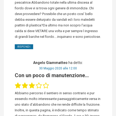
pescatrice.Abbandono totale nella ultima discesa al
fiordo dove vi si trova ogni genere di immondizia .Chi
deve provvedere? Possibile che un posto cosi’ bello
debba essere deturpato da vandali ed i loro maledetti
piattini di plastica?Da ultimo ma non scopro l’acqua
calda si deve VIETARE una volta e per sempre l ingresso
di grandi barche nel fiordo….inquinano e sono pericolose.
RISPONDI
Angelo Giammatteo
ha detto:
30 Maggio 2020 alle 12:00
Con un poco di manutenzione...
Abbiamo percorso il sentiero in senso contrario e pur
essendo molto interessante paesaggisticamente versa in
uno stato d’abbandono che ne rende difficile la fruizione.
Inoltre, in questa pagina, è indicato come tempo stimato
di percorrenza, da Bomerano al Fiordo, 1 ora e 30; invece