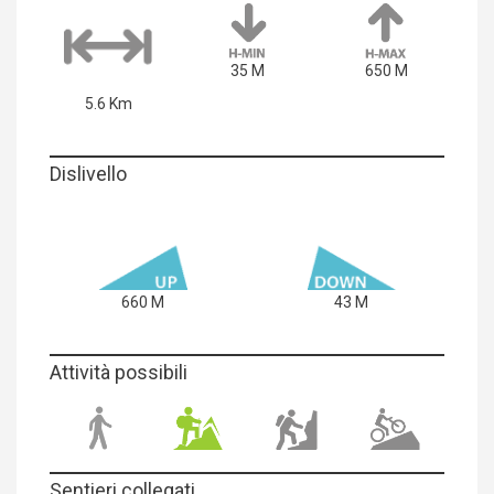
35 M
650 M
5.6 Km
Dislivello
660 M
43 M
Attività possibili
Sentieri collegati