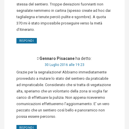
stessa del sentiero. Troppe deviazioni fuorvianti non
segnalate nemmeno in cartina (spesso create ad hoc dai
taglialegna e tenute perciò pulite e sgombre). A quota
370 mi è stato impossibile proseguire verso la metà
d’itinerario.
RISPONDI
Gennaro Pisacane
ha detto:
30 Luglio 2016 alle 19:23
Grazie per la segnalazione! Abbiamo immediatamente
provveduto a mutare lo stato del sentiero da praticabile
ad impraticabile. Considerato che si tratta di vegetazione
alta, speriamo che un volontario della zona si voglia far
carico di effettuare la pulizia. Non appena riceveremo
comunicazioni effettueremo l’aggiornamento. E’ un vero
peccato che un sentiero così bello e panoramico non
possa essere percorso.
RISPONDI