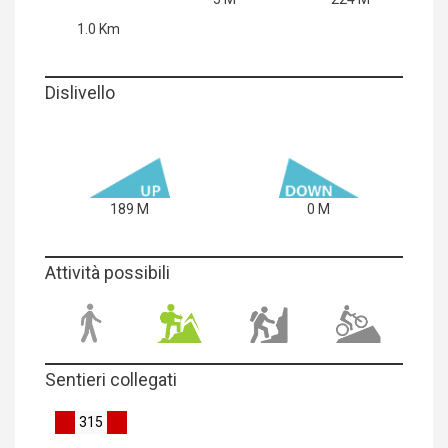
1.0 Km
Dislivello
189 M
0 M
Attività possibili
Sentieri collegati
315