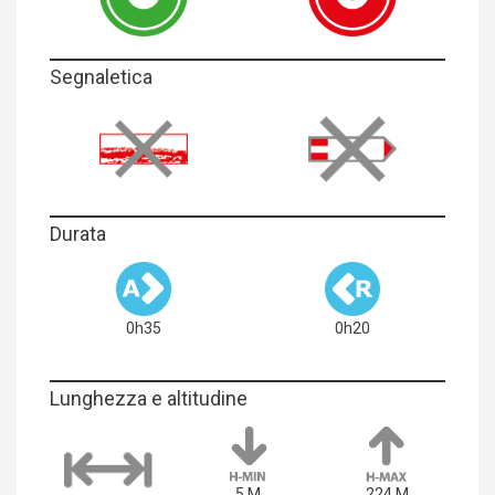
Segnaletica
Durata
0h35
0h20
Lunghezza e altitudine
5 M
224 M