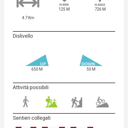
125 M
726 M
4.7 Km
Dislivello
650 M
50 M
Attività possibili
Sentieri collegati