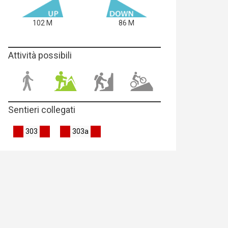
102 M
86 M
Attività possibili
Sentieri collegati
303
303a