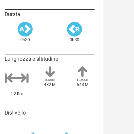
Durata
0h30
0h30
Lunghezza e altitudine
482 M
543 M
1.2 Km
Dislivello