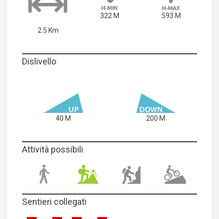
322 M
593 M
2.5 Km
Dislivello
40 M
200 M
Attività possibili
Sentieri collegati