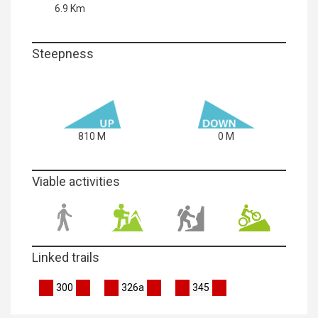
6.9 Km
Steepness
810 M
0 M
Viable activities
Linked trails
300
326a
345