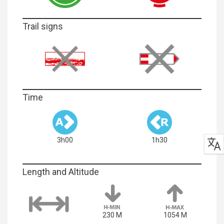
Trail signs
Time
3h00
1h30
Length and Altitude
230 M
1054 M