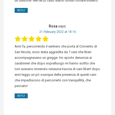
un bastone. Nel terzo caso siamo dovuti tornare indietro.
REPLY
Rosa
says:
21 February 2022 at 18:16
Anni fa, percorrendo il sentiero che porta al Convento di
San Nicola, sono stata aggredita da 7 cani che liberi
accompagnavano un gregge. Ho sporto denuncia ai
carabinieri che dopo sopralluogo mi hanno scritto che
non avevano rinvenuto nessuna traccia di cani liberi! dopo
anni leggo un pò ovunque della presenza di questi cani
che impediscono di percorrerlo con tranquillità, che
peccato!
REPLY