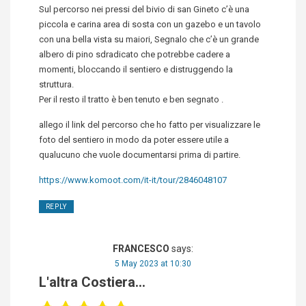
Sul percorso nei pressi del bivio di san Gineto c’è una
piccola e carina area di sosta con un gazebo e un tavolo
con una bella vista su maiori, Segnalo che c’è un grande
albero di pino sdradicato che potrebbe cadere a
momenti, bloccando il sentiero e distruggendo la
struttura.
Per il resto il tratto è ben tenuto e ben segnato .
allego il link del percorso che ho fatto per visualizzare le
foto del sentiero in modo da poter essere utile a
qualucuno che vuole documentarsi prima di partire.
https://www.komoot.com/it-it/tour/2846048107
REPLY
FRANCESCO
says:
5 May 2023 at 10:30
L'altra Costiera...