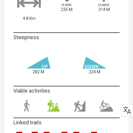
235 M
314 M
4.8 Km
Steepness
282 M
224 M
Viable activities
Linked trails