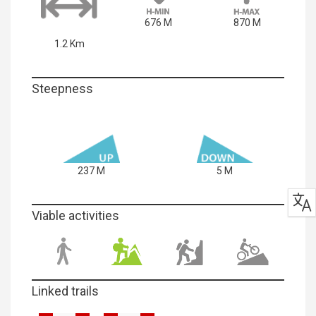
676 M
870 M
1.2 Km
Steepness
237 M
5 M
Viable activities
Linked trails