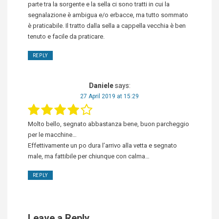
parte tra la sorgente e la sella ci sono tratti in cui la
segnalazione è ambigua e/o erbacce, ma tutto sommato
è praticabile. Il tratto dalla sella a cappella vecchia è ben
tenuto e facile da praticare.
REPLY
Daniele
says:
27 April 2019 at 15:29
Molto bello, segnato abbastanza bene, buon parcheggio
per le macchine…
Effettivamente un po dura l’arrivo alla vetta e segnato
male, ma fattibile per chiunque con calma…
REPLY
Leave a Reply