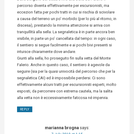
percorso diventa effettivamente per escursionisti, ma
eccezion fatta per pochi tratti in cui si rischia di scivolare
a causa del terreno un po’ morbido (per lo più al ritorno, in
discesa), prestando la minima attenzione si arriva con
tranquillità alla sella. La segnaletica è in parte ancora ben
visibile, in parte un po’ cancellata dal tempo: in ogni caso,
il sentiero si segue facilmente e ai pochi bivi presenti si
intuisce chiaramente dove andare.
Giunti alla sella, ho proseguito fin sulla vetta del Monte
Falerio. Anche in questo caso, il sentiero è agevole da
seguire (sia per la quasi univocità del percorso che per la
segnaletica CAI) ed è impossibile perdersi. Ci sono
effettivamente alcuni tratti per escursionisti esperti, molto
esposti, da percorrere con estrema cautela, ma la salita
alla vetta non è eccessivamente faticosa né impervia.
REPLY
marianna brogna
says: