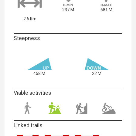
237 M
681 M
2.6 Km
Steepness
458 M
22 M
Viable activities
Linked trails