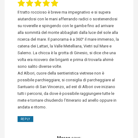
Il tratto roccioso è breve ma impegnativo e si supera
aiutandosi con le mani afferrando radici o sostenendosi
su roverelle e spingendo con le gambe fino ad arrivare
alla sommità del monte abbagliati dalla luce del sole alla
ricerca del mare. Il panorama è a 360° il mare immenso, la
catena dei Lattari, la Valle Metelliana, Vietri sul Mare e
Salerno. La chicca è la grotta di Ginesio, si dice che una
volta era ricovero dei briganti e prima di trovarla ahimè
sono salito diverse volte.
Ad Albori, cuore della sentieristica vietrese non è
possibile parchieggiare, si consiglia di parcheggiare al
Santuario di San Vincenzo, ad est di Albori ove iniziano
tutti i percorsi, da dove è possibile raggiungere tutte le
mete e tornare chiudendo l’itinerario ad anello oppure in
andata e ritorno.
REPLY