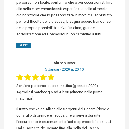
percorso non facile, confermo che è per escursionisti fino
alla sella e per escursionisti esperti dalla sella al monte …
ciò non toglie che lo possono fare in molti ma, sopratutto
per le difficoltà della discesa, bisogna essere ben consci
delle proprie possibilità, arrivati in cima, grande
soddisfazione ed il paradiso! buon cammino a tutti.
REPLY
Marco
says:
5 January 2020 at 20:10
Sentiero percorso questa mattina (gennaio 2020).
Agevole il parcheggio ad Albori (almeno nella prima
mattinata).
Il tratto che va da Albori alle Sorgenti del Cesare (dove vi
consiglio di prendere l’acqua che vi servirà durante
l’escursione) è estremamente facile e percorribile da tutti.
Dalle Sorgenti del Cesare fino alla Sella del Falerio il