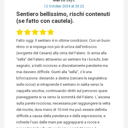
Marco
says:
12 October 2024 at 20:22
Sentiero bellissimo, rischi contenuti
(se fatto con cautela).
Fatto oggi. Il sentiero è in ottime condizioni. Con un buon
ritmo ci si impiega non più di un’ora dall’imbocco
(sorgente del Cesare) alla cima del Falerio. Si arriva alla
“sella” del Falerio attraverso un sentiero tra i boschi, ben
segnato, a tratti roccioso e discretamente pendente ma
mai davvero difficile. Giunti alla “sella”, c’è una
biforcazione: deviando a destra (cercare la segnaletica
sulle rocce) si intraprende il sentiero in salita verso la
cappella vecchia; continuando diritti sul percorso quasi
pianeggiante si va verso la sommità del Falerio. L’ascesa
sulla parete rocciosa, necessaria per raggiungere la vetta
del monte, dura meno di 10 mnt ma può essere definita
difficile a causa della pendenza e della esposizione, e
richiede l’uso delle mani per aggrapparsi a rocce e