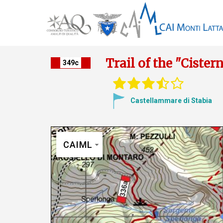
Trail of the "Ciste
349c
Castellammare di Stabia
CAIML