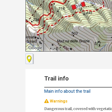
Trail info
Main info about the trail
Warnings
Dangerous trail, covered with vegetati