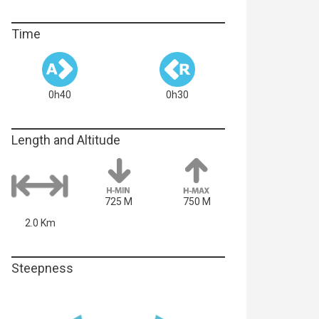
Time
0h40
0h30
Length and Altitude
725 M
750 M
2.0 Km
Steepness