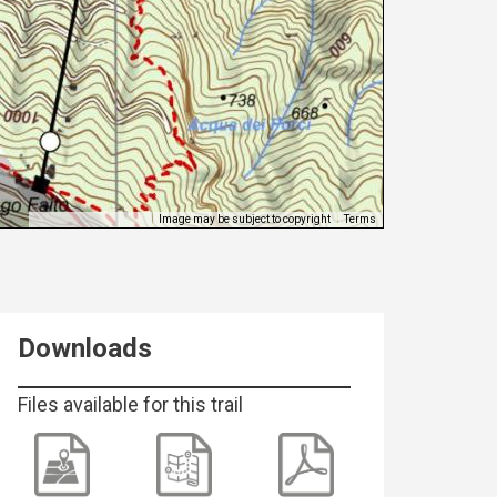
Image may be subject to copyright
Terms
Keyboard shortcuts
Downloads
Files available for this trail