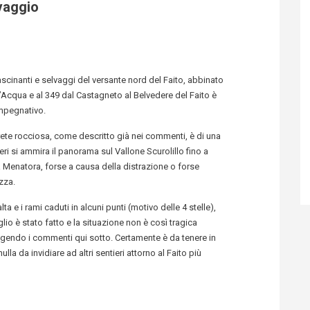
vaggio
ascinanti e selvaggi del versante nord del Faito, abbinato
Acqua e al 349 dal Castagneto al Belvedere del Faito è
mpegnativo.
 parete rocciosa, come descritto già nei commenti, è di una
beri si ammira il panorama sul Vallone Scurolillo fino a
 Menatora, forse a causa della distrazione o forse
zza.
a e i rami caduti in alcuni punti (motivo delle 4 stelle),
lio è stato fatto e la situazione non è così tragica
gendo i commenti qui sotto. Certamente è da tenere in
la da invidiare ad altri sentieri attorno al Faito più