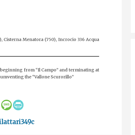
6), Cisterna Menatora (750), Incrocio 336 Acqua
336, beginning from “Il Campo” and terminating at
ircumventing the “Vallone Scurorillo”
lattari349c