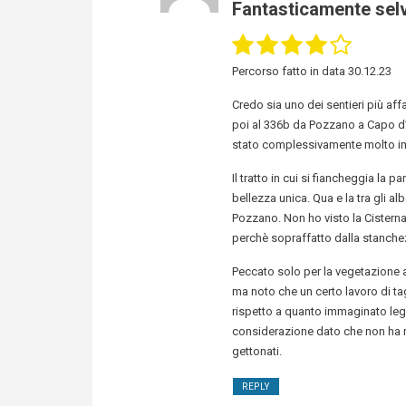
Fantasticamente sel
Percorso fatto in data 30.12.23
Credo sia uno dei sentieri più aff
poi al 336b da Pozzano a Capo d’
stato complessivamente molto i
Il tratto in cui si fiancheggia la
bellezza unica. Qua e la tra gli al
Pozzano. Non ho visto la Cisterna
perchè sopraffatto dalla stanche
Peccato solo per la vegetazione alt
ma noto che un certo lavoro di tag
rispetto a quanto immaginato leg
considerazione dato che non ha nul
gettonati.
REPLY