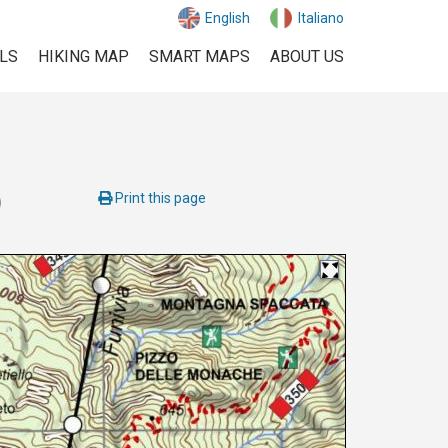
English
Italiano
ILS
HIKING MAP
SMART MAPS
ABOUT US
Print this page
)