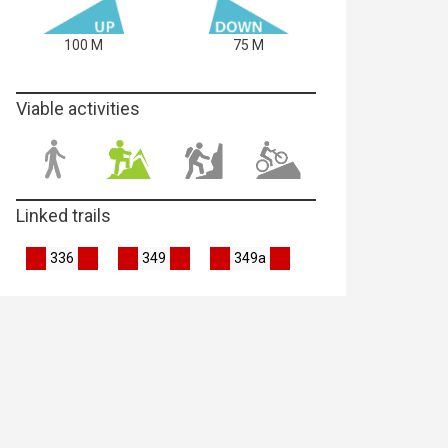
100 M
75 M
Viable activities
Linked trails
336
349
349a