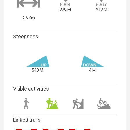
376 M
913 M
2.6 Km
Steepness
540 M
4 M
Viable activities
Linked trails