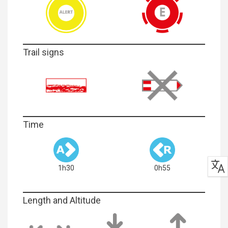
Trail signs
Time
1h30
0h55
Length and Altitude